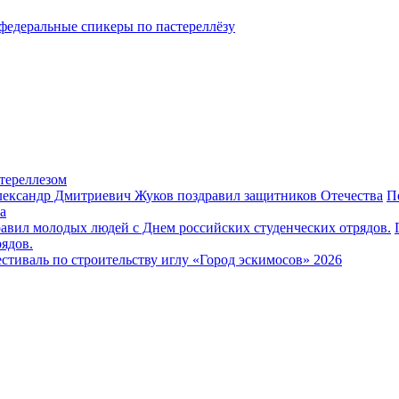
федеральные спикеры по пастереллёзу
тереллезом
П
а
ядов.
стиваль по строительству иглу «Город эскимосов» 2026