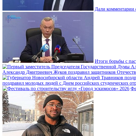
Дали комментарии 
Итоги борьбы с пас
Александр Дмитриевич Жуков поздравил защитников Отечеств
поздравил молодых людей с Днем российских студенческих отр
Фе