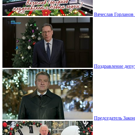
Вячеслав Горланов 
Поздравление депу
Председатель Зако