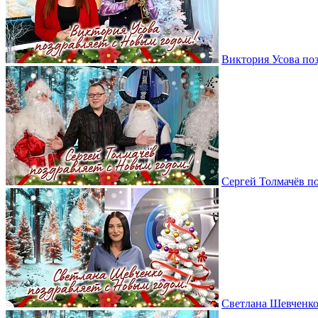
Виктория Усова по
Сергей Толмачёв п
Светлана Шевченко