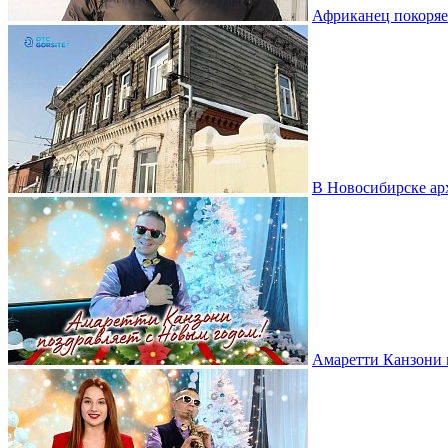
Африканец покоряе
В Новосибирске ар
Амаретти Канзони 