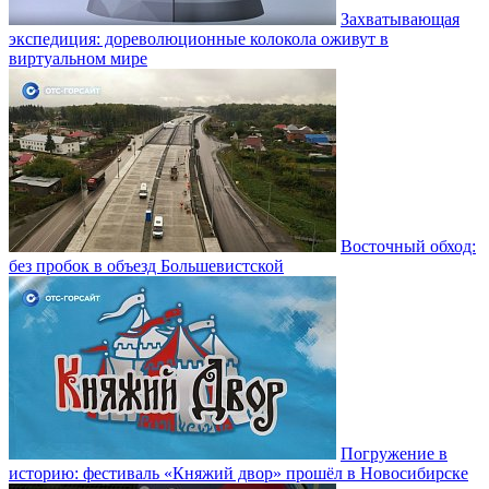
Захватывающая
экспедиция: дореволюционные колокола оживут в
виртуальном мире
Восточный обход:
без пробок в объезд Большевистской
Погружение в
историю: фестиваль «Княжий двор» прошёл в Новосибирске