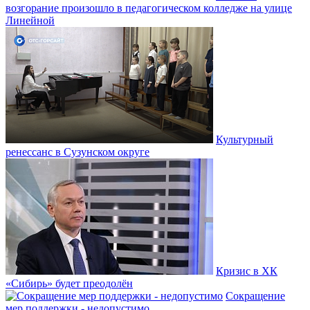
возгорание произошло в педагогическом колледже на улице
Линейной
Культурный
ренессанс в Сузунском округе
Кризис в ХК
«Сибирь» будет преодолён
Сокращение
мер поддержки - недопустимо