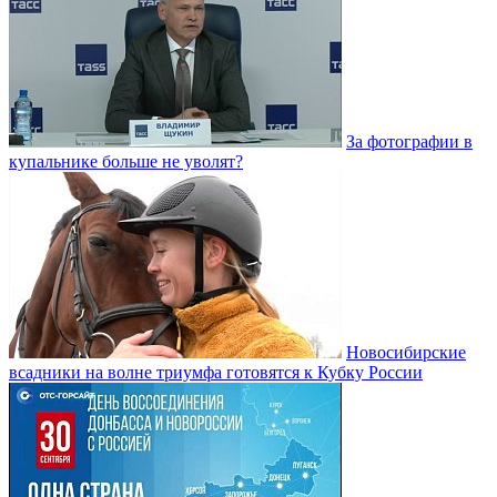
За фотографии в
купальнике больше не уволят?
Новосибирские
всадники на волне триумфа готовятся к Кубку России