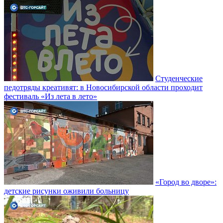
Студенческие
педотряды креативят: в Новосибирской области проходит
фестиваль «Из лета в лето»
«Город во дворе»:
детские рисунки оживили больницу