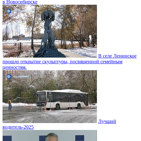
в Новосибирске
В селе Ленинское
прошло открытие скульптуры, посвященной семейным
ценностям.
Лучший
водитель-2025