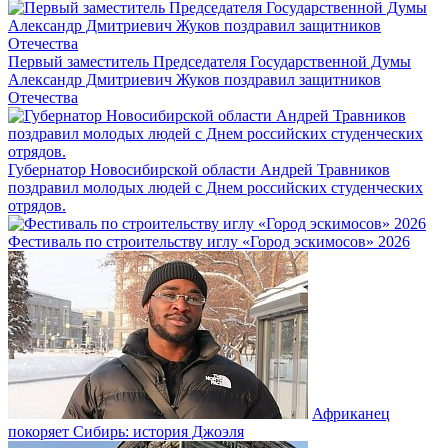
Первый заместитель Председателя Государственной Думы
Александр Дмитриевич Жуков поздравил защитников
Отечества
Губернатор Новосибирской области Андрей Травников
поздравил молодых людей с Днем российских студенческих
отрядов.
Фестиваль по строительству иглу «Город эскимосов» 2026
Африканец
покоряет Сибирь: история Джоэля