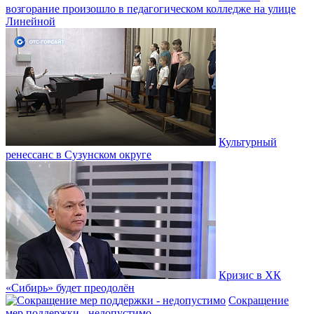
возгорание произошло в педагогическом колледже на улице
Линейной
Культурный
ренессанс в Сузунском округе
Кризис в ХК
«Сибирь» будет преодолён
Сокращение
мер поддержки - недопустимо