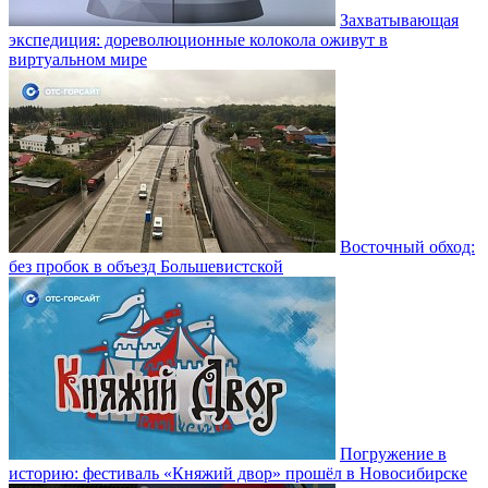
Захватывающая
экспедиция: дореволюционные колокола оживут в
виртуальном мире
Восточный обход:
без пробок в объезд Большевистской
Погружение в
историю: фестиваль «Княжий двор» прошёл в Новосибирске