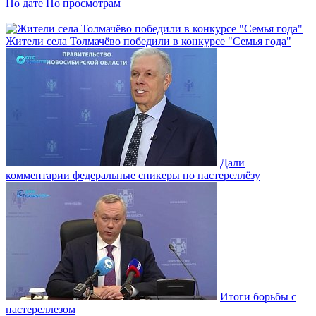
По дате
По просмотрам
Жители села Толмачёво победили в конкурсе "Семья года"
Дали
комментарии федеральные спикеры по пастереллёзу
Итоги борьбы с
пастереллезом