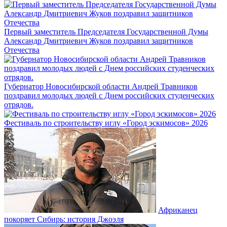
Первый заместитель Председателя Государственной Думы
Александр Дмитриевич Жуков поздравил защитников
Отечества
Губернатор Новосибирской области Андрей Травников
поздравил молодых людей с Днем российских студенческих
отрядов.
Фестиваль по строительству иглу «Город эскимосов» 2026
Африканец
покоряет Сибирь: история Джоэля