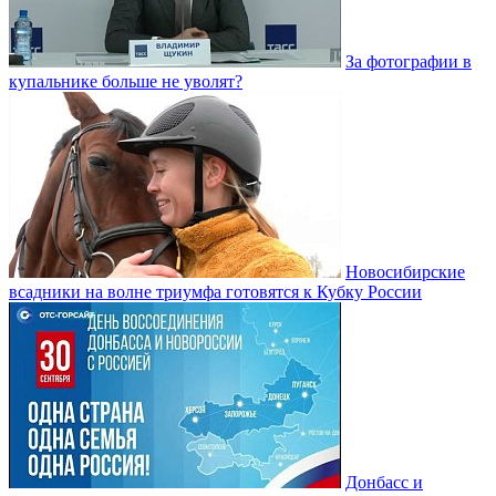
За фотографии в
купальнике больше не уволят?
Новосибирские
всадники на волне триумфа готовятся к Кубку России
Донбасс и