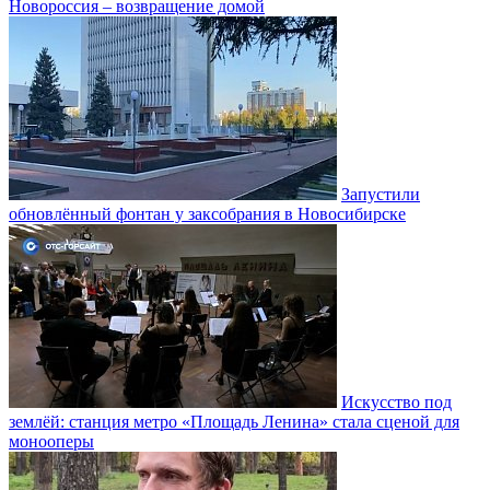
Новороссия – возвращение домой
Запустили
обновлённый фонтан у заксобрания в Новосибирске
Искусство под
землёй: станция метро «Площадь Ленина» стала сценой для
монооперы