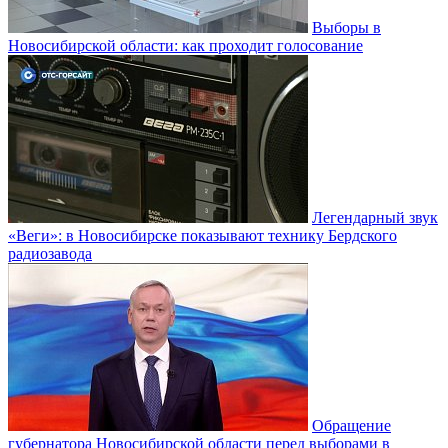
Выборы в
Новосибирской области: как проходит голосование
Легендарный звук
«Веги»: в Новосибирске показывают технику Бердского
радиозавода
Обращение
губернатора Новосибирской области перед выборами в