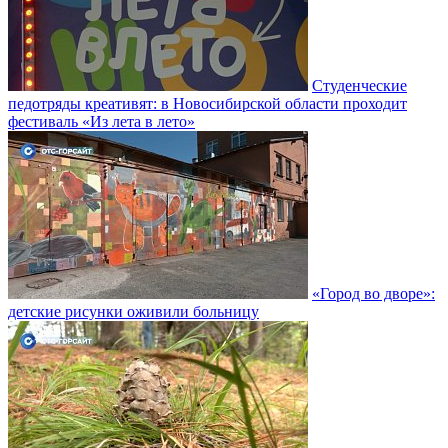
Студенческие
педотряды креативят: в Новосибирской области проходит
фестиваль «Из лета в лето»
«Город во дворе»:
детские рисунки оживили больницу