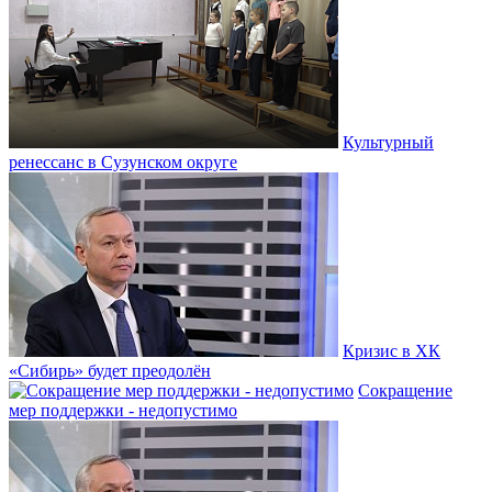
Культурный
ренессанс в Сузунском округе
Кризис в ХК
«Сибирь» будет преодолён
Сокращение
мер поддержки - недопустимо