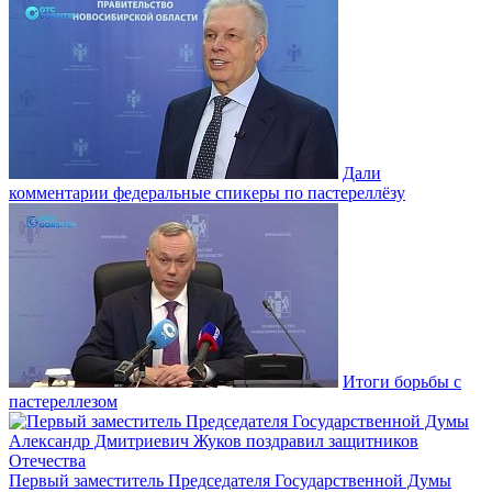
Дали
комментарии федеральные спикеры по пастереллёзу
Итоги борьбы с
пастереллезом
Первый заместитель Председателя Государственной Думы