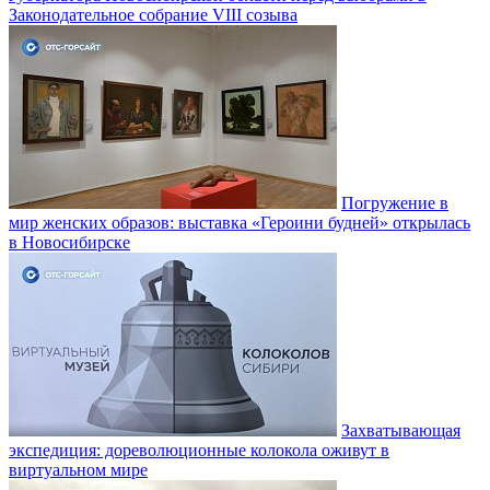
Законодательное собрание VIII созыва
Погружение в
мир женских образов: выставка «Героини будней» открылась
в Новосибирске
Захватывающая
экспедиция: дореволюционные колокола оживут в
виртуальном мире