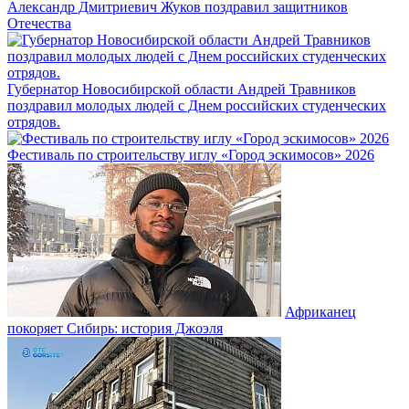
Александр Дмитриевич Жуков поздравил защитников
Отечества
Губернатор Новосибирской области Андрей Травников
поздравил молодых людей с Днем российских студенческих
отрядов.
Фестиваль по строительству иглу «Город эскимосов» 2026
Африканец
покоряет Сибирь: история Джоэля