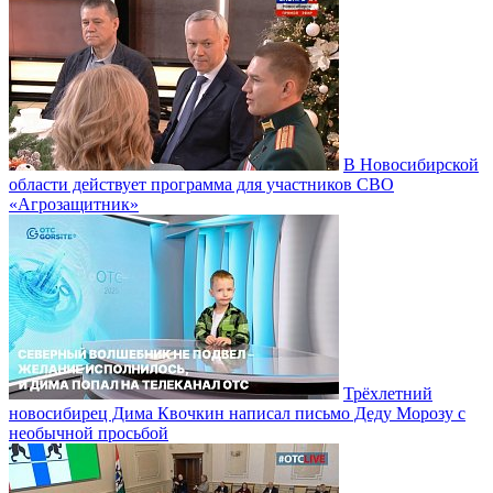
В Новосибирской
области действует программа для участников СВО
«Агрозащитник»
Трёхлетний
новосибирец Дима Квочкин написал письмо Деду Морозу с
необычной просьбой