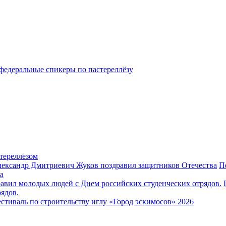
федеральные спикеры по пастереллёзу
тереллезом
П
а
ядов.
стиваль по строительству иглу «Город эскимосов» 2026