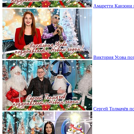
Амаретти Канзони 
Виктория Усова по
Сергей Толмачёв п