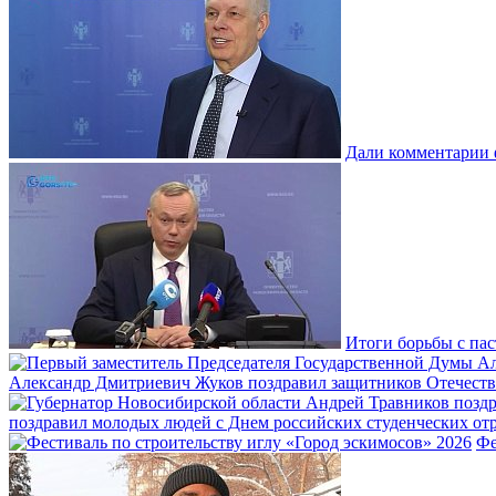
Дали комментарии 
Итоги борьбы с пас
Александр Дмитриевич Жуков поздравил защитников Отечеств
поздравил молодых людей с Днем российских студенческих отр
Фе