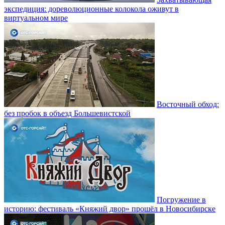
экспедиция: дореволюционные колокола оживут в
виртуальном мире
Восточный обход:
без пробок в объезд Большевистской
Погружение в
историю: фестиваль «Княжий двор» прошёл в Новосибирске