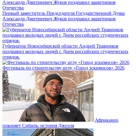
Первый заместитель Председателя Государственной Думы
Александр Дмитриевич Жуков поздравил защитников
Отечества
Губернатор Новосибирской области Андрей Травников
поздравил молодых людей с Днем российских студенческих
отрядов.
Фестиваль по строительству иглу «Город эскимосов» 2026
Африканец
покоряет Сибирь: история Джоэля