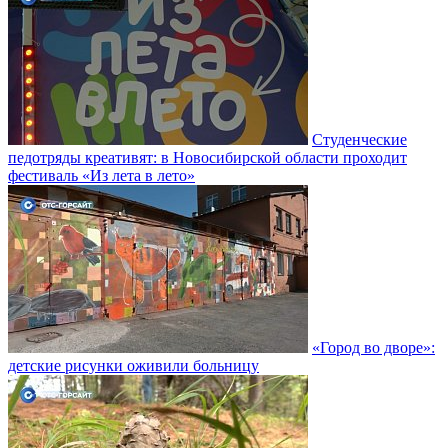
Студенческие
педотряды креативят: в Новосибирской области проходит
фестиваль «Из лета в лето»
«Город во дворе»:
детские рисунки оживили больницу