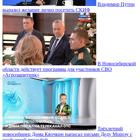
Владимир Путин
выразил желание лично посетить СКИФ
В Новосибирской
области действует программа для участников СВО
«Агрозащитник»
Трёхлетний
новосибирец Дима Квочкин написал письмо Деду Морозу с
необычной просьбой