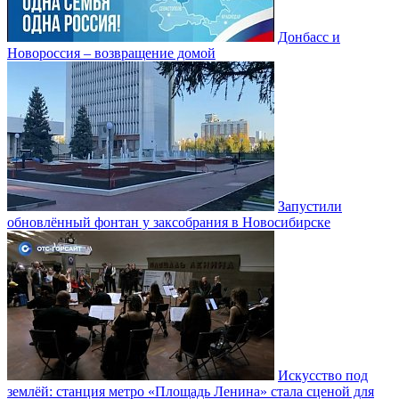
Донбасс и
Новороссия – возвращение домой
Запустили
обновлённый фонтан у заксобрания в Новосибирске
Искусство под
землёй: станция метро «Площадь Ленина» стала сценой для