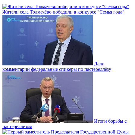
Жители села Толмачёво победили в конкурсе "Семья года"
Дали
комментарии федеральные спикеры по пастереллёзу
Итоги борьбы с
пастереллезом