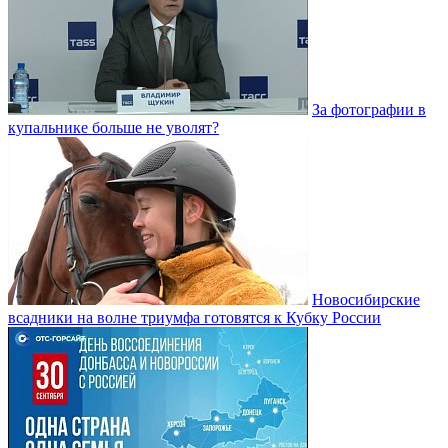
За фотографии в
купальнике больше не уволят?
Новосибирские
всадники на волне триумфа готовятся к Кубку России