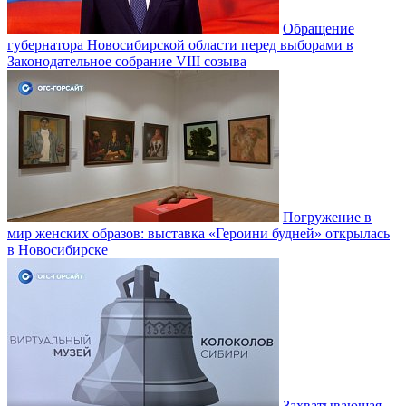
Обращение
губернатора Новосибирской области перед выборами в
Законодательное собрание VIII созыва
Погружение в
мир женских образов: выставка «Героини будней» открылась
в Новосибирске
Захватывающая