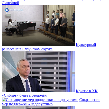
Линейной
Культурный
ренессанс в Сузунском округе
Кризис в ХК
«Сибирь» будет преодолён
Сокращение
мер поддержки - недопустимо