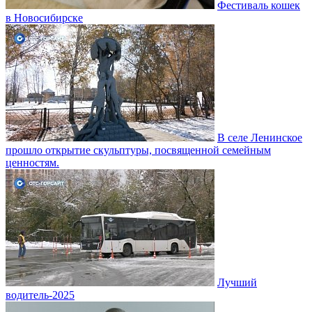
Фестиваль кошек
в Новосибирске
В селе Ленинское
прошло открытие скульптуры, посвященной семейным
ценностям.
Лучший
водитель-2025