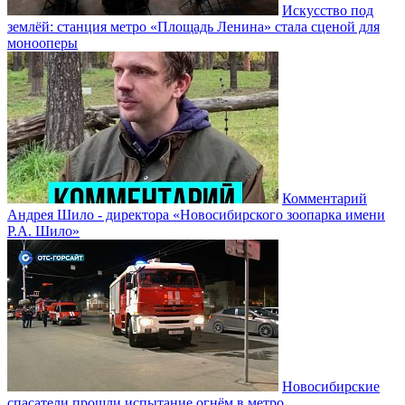
Искусство под
землёй: станция метро «Площадь Ленина» стала сценой для
монооперы
Комментарий
Андрея Шило - директора «Новосибирского зоопарка имени
Р.А. Шило»
Новосибирские
спасатели прошли испытание огнём в метро