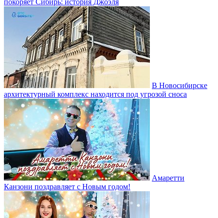
покоряет Сибирь: история Джоэля
В Новосибирске
архитектурный комплекс находится под угрозой сноса
Амаретти
Канзони поздравляет с Новым годом!