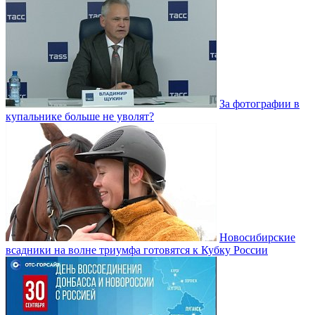
За фотографии в
купальнике больше не уволят?
Новосибирские
всадники на волне триумфа готовятся к Кубку России