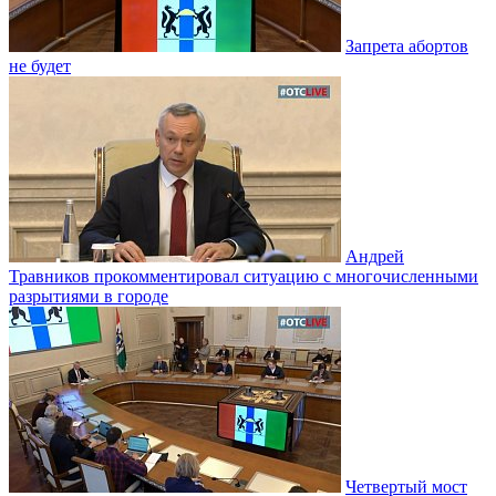
Запрета абортов
не будет
Андрей
Травников прокомментировал ситуацию с многочисленными
разрытиями в городе
Четвертый мост