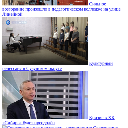
Сильное
возгорание произошло в педагогическом колледже на улице
Линейной
Культурный
ренессанс в Сузунском округе
Кризис в ХК
«Сибирь» будет преодолён
Сокращение