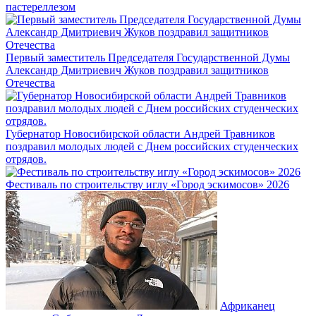
пастереллезом
Первый заместитель Председателя Государственной Думы
Александр Дмитриевич Жуков поздравил защитников
Отечества
Губернатор Новосибирской области Андрей Травников
поздравил молодых людей с Днем российских студенческих
отрядов.
Фестиваль по строительству иглу «Город эскимосов» 2026
Африканец