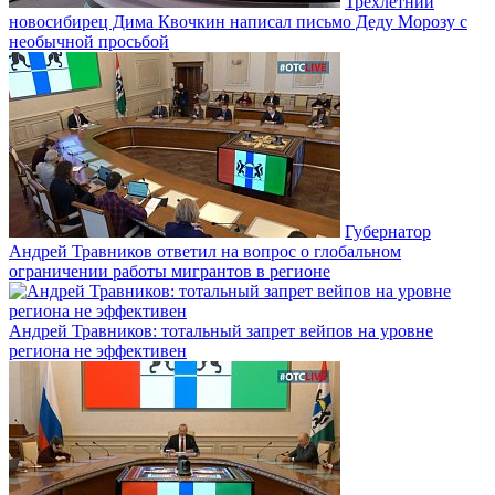
Трёхлетний
новосибирец Дима Квочкин написал письмо Деду Морозу с
необычной просьбой
Губернатор
Андрей Травников ответил на вопрос о глобальном
ограничении работы мигрантов в регионе
Андрей Травников: тотальный запрет вейпов на уровне
региона не эффективен