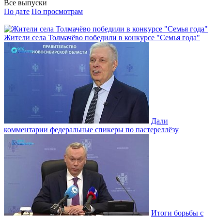
Все выпуски
По дате
По просмотрам
Жители села Толмачёво победили в конкурсе "Семья года"
Дали
комментарии федеральные спикеры по пастереллёзу
Итоги борьбы с