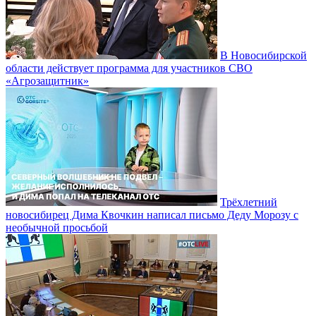
В Новосибирской
области действует программа для участников СВО
«Агрозащитник»
Трёхлетний
новосибирец Дима Квочкин написал письмо Деду Морозу с
необычной просьбой