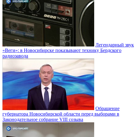
Легендарный звук
«Веги»: в Новосибирске показывают технику Бердского
радиозавода
Обращение
губернатора Новосибирской области перед выборами в
Законодательное собрание VIII созыва