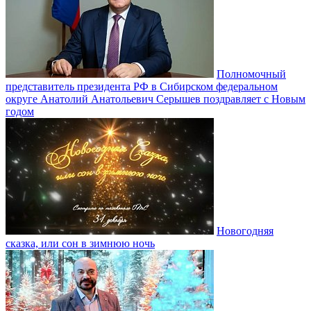
Полномочный
представитель президента РФ в Сибирском федеральном
округе Анатолий Анатольевич Серышев поздравляет с Новым
годом
Новогодняя
сказка, или сон в зимнюю ночь