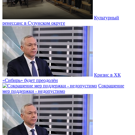
Культурный
ренессанс в Сузунском округе
Кризис в ХК
«Сибирь» будет преодолён
Сокращение
мер поддержки - недопустимо