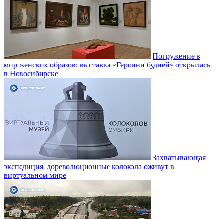
Погружение в
мир женских образов: выставка «Героини будней» открылась
в Новосибирске
Захватывающая
экспедиция: дореволюционные колокола оживут в
виртуальном мире