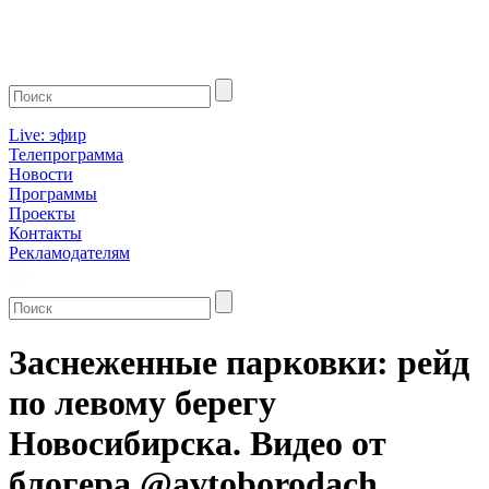
Live: эфир
Телепрограмма
Новости
Программы
Проекты
Контакты
Рекламодателям
Заснеженные парковки: рейд
по левому берегу
Новосибирска. Видео от
блогера @avtoborodach