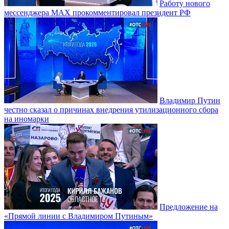
Работу нового
мессенджера MAX прокомментировал президент РФ
Владимир Путин
честно сказал о причинах внедрения утилизационного сбора
на иномарки
Предложение на
«Прямой линии с Владимиром Путиным»