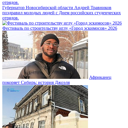
Губернатор Новосибирской области Андрей Травников
поздравил молодых людей с Днем российских студенческих
отрядов.
Фестиваль по строительству иглу «Город эскимосов» 2026
Африканец
покоряет Сибирь: история Джоэля