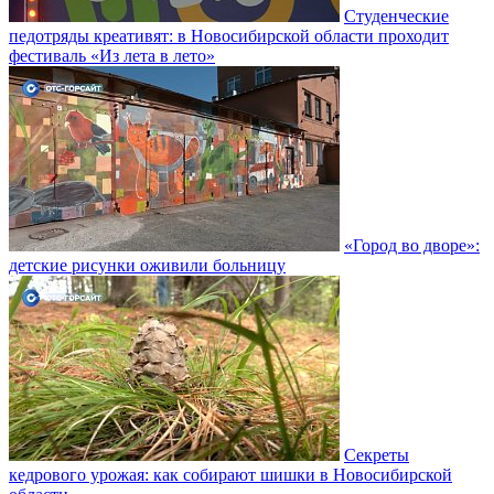
Студенческие
педотряды креативят: в Новосибирской области проходит
фестиваль «Из лета в лето»
«Город во дворе»:
детские рисунки оживили больницу
Секреты
кедрового урожая: как собирают шишки в Новосибирской