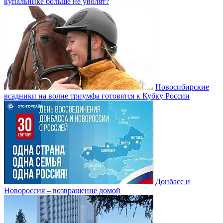
купальнике больше не уволят?
Новосибирские
всадники на волне триумфа готовятся к Кубку России
Донбасс и
Новороссия – возвращение домой