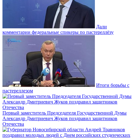
Дали
комментарии федеральные спикеры по пастереллёзу
Итоги борьбы с
пастереллезом
Первый заместитель Председателя Государственной Думы
Александр Дмитриевич Жуков поздравил защитников
Отечества