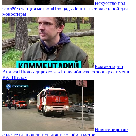
Искусство под
землёй: станция метро «Площадь Ленина» стала сценой для
монооперы
Комментарий
Андрея Шило - директора «Новосибирского зоопарка имени
Р.А. Шило»
Новосибирские
спасатели прошли испытание огнём в метро