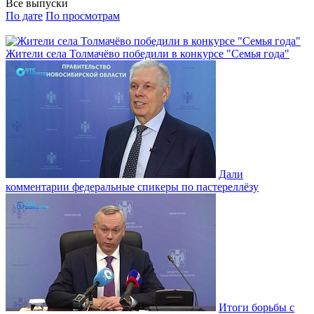
Все выпуски
По дате
По просмотрам
Жители села Толмачёво победили в конкурсе "Семья года"
Дали
комментарии федеральные спикеры по пастереллёзу
Итоги борьбы с