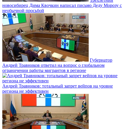
Трёхлетний
новосибирец Дима Квочкин написал письмо Деду Морозу с
необычной просьбой
Губернатор
Андрей Травников ответил на вопрос о глобальном
ограничении работы мигрантов в регионе
Андрей Травников: тотальный запрет вейпов на уровне
региона не эффективен