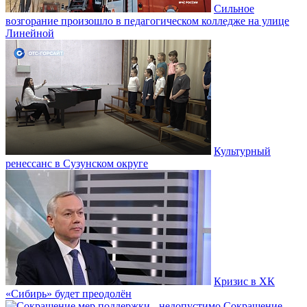
Сильное
возгорание произошло в педагогическом колледже на улице
Линейной
Культурный
ренессанс в Сузунском округе
Кризис в ХК
«Сибирь» будет преодолён
Сокращение