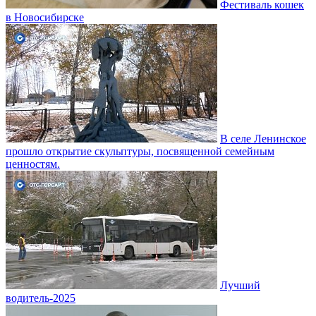
Фестиваль кошек
в Новосибирске
В селе Ленинское
прошло открытие скульптуры, посвященной семейным
ценностям.
Лучший
водитель-2025