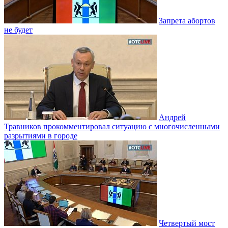
Запрета абортов
не будет
Андрей
Травников прокомментировал ситуацию с многочисленными
разрытиями в городе
Четвертый мост