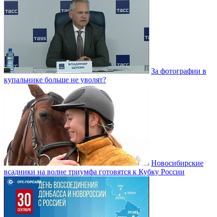
За фотографии в
купальнике больше не уволят?
Новосибирские
всадники на волне триумфа готовятся к Кубку России