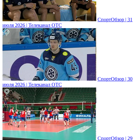
СпортОбзор | 31
июля 2026 | Телеканал ОТС
СпортОбзор | 30
июля 2026 | Телеканал ОТС
СпортОбзор | 29