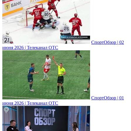
СпортОбзор | 02
июня 2026 | Телеканал ОТС
СпортОбзор | 01
июня 2026 | Телеканал ОТС