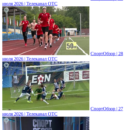
июля 2026 | Телеканал ОТС
СпортОбзор | 28
июля 2026 | Телеканал ОТС
СпортОбзор | 27
июля 2026 | Телеканал ОТС