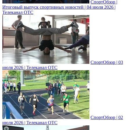
СпортОбзор |
Итоговый выпуск спортивных новостей | 04 июля 2026 |
Телеканал ОТС
СпортОбзор | 03
июля 2026 | Телеканал ОТС
СпортОбзор | 02
июля 2026 | Телеканал ОТС