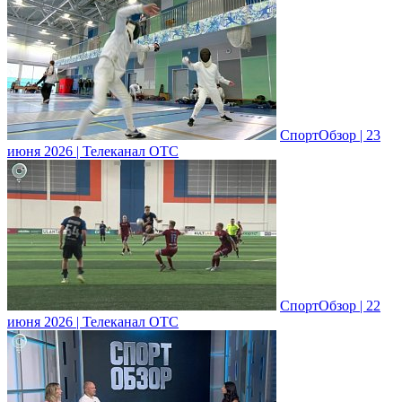
СпортОбзор | 23
июня 2026 | Телеканал ОТС
СпортОбзор | 22
июня 2026 | Телеканал ОТС