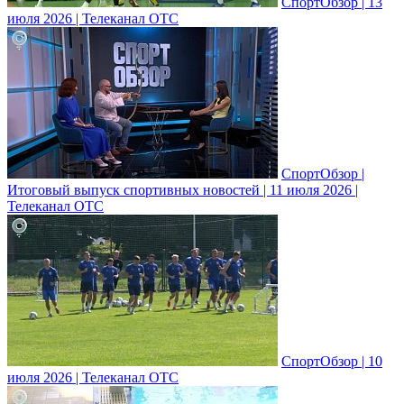
СпортОбзор | 13
июля 2026 | Телеканал ОТС
СпортОбзор |
Итоговый выпуск спортивных новостей | 11 июля 2026 |
Телеканал ОТС
СпортОбзор | 10
июля 2026 | Телеканал ОТС