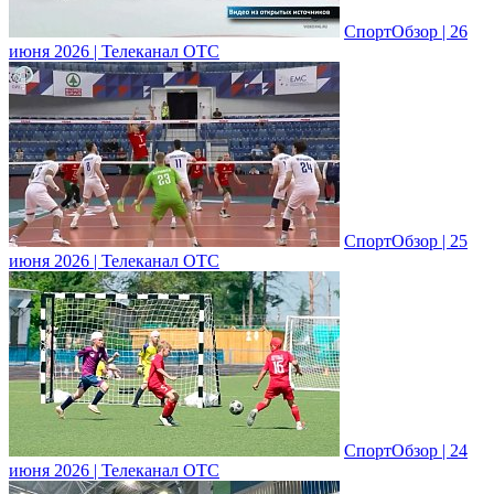
СпортОбзор | 26
июня 2026 | Телеканал ОТС
СпортОбзор | 25
июня 2026 | Телеканал ОТС
СпортОбзор | 24
июня 2026 | Телеканал ОТС