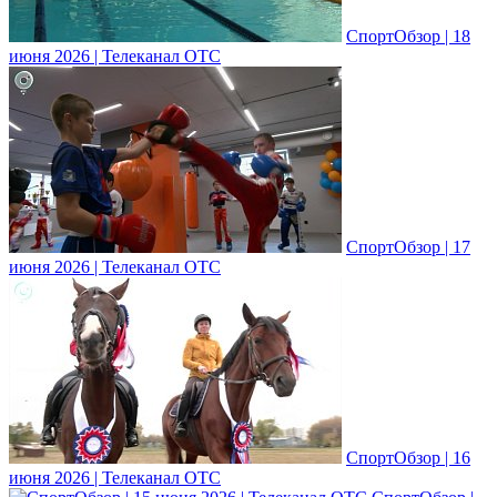
СпортОбзор | 18
июня 2026 | Телеканал ОТС
СпортОбзор | 17
июня 2026 | Телеканал ОТС
СпортОбзор | 16
июня 2026 | Телеканал ОТС