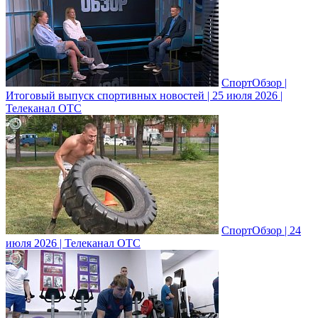
СпортОбзор |
Итоговый выпуск спортивных новостей | 25 июля 2026 |
Телеканал ОТС
СпортОбзор | 24
июля 2026 | Телеканал ОТС