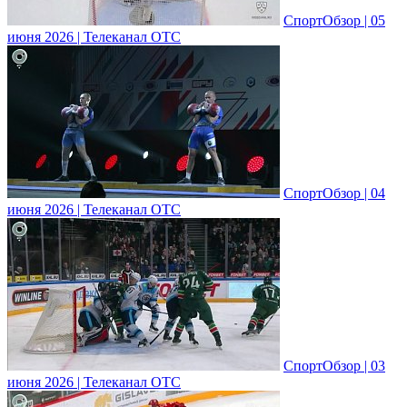
СпортОбзор | 05
июня 2026 | Телеканал ОТС
СпортОбзор | 04
июня 2026 | Телеканал ОТС
СпортОбзор | 03
июня 2026 | Телеканал ОТС