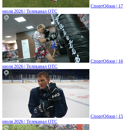
СпортОбзор | 17
июля 2026 | Телеканал ОТС
СпортОбзор | 16
июля 2026 | Телеканал ОТС
СпортОбзор | 15
июля 2026 | Телеканал ОТС