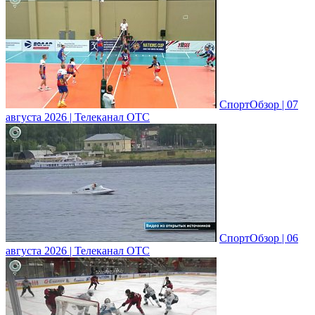
СпортОбзор | 07
августа 2026 | Телеканал ОТС
СпортОбзор | 06
августа 2026 | Телеканал ОТС