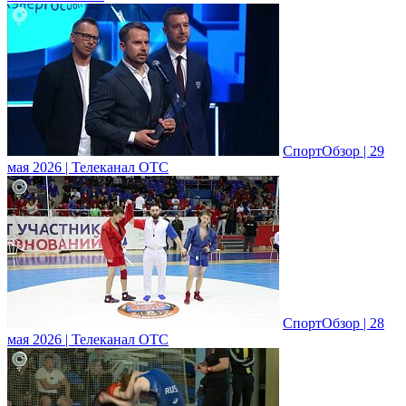
СпортОбзор | 29
мая 2026 | Телеканал ОТС
СпортОбзор | 28
мая 2026 | Телеканал ОТС