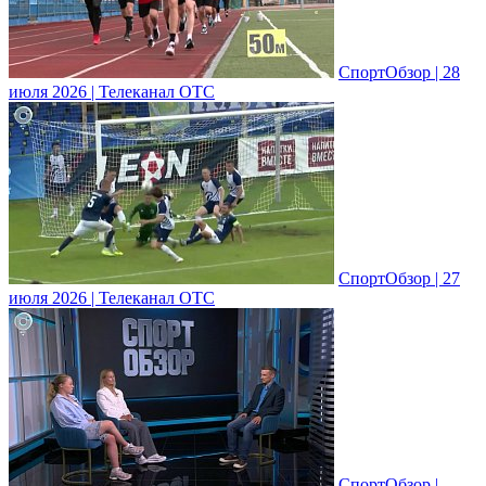
СпортОбзор | 28
июля 2026 | Телеканал ОТС
СпортОбзор | 27
июля 2026 | Телеканал ОТС
СпортОбзор |