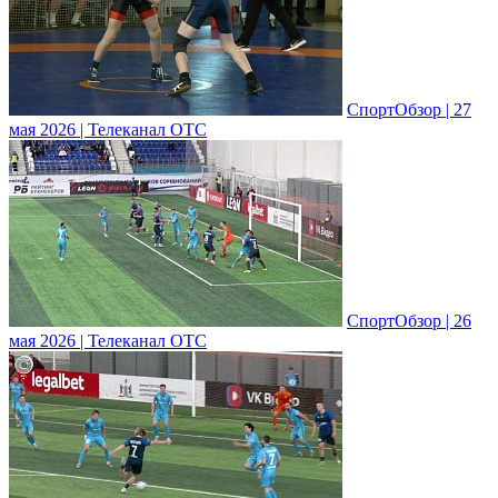
СпортОбзор | 27
мая 2026 | Телеканал ОТС
СпортОбзор | 26
мая 2026 | Телеканал ОТС