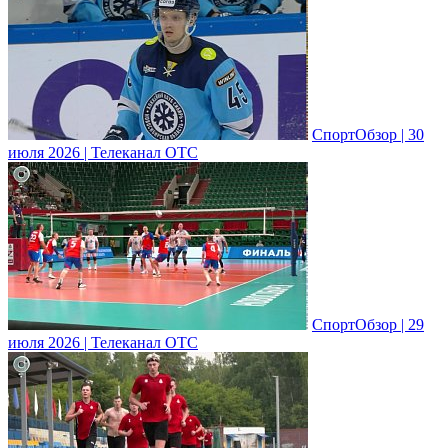
СпортОбзор | 30
июля 2026 | Телеканал ОТС
СпортОбзор | 29
июля 2026 | Телеканал ОТС