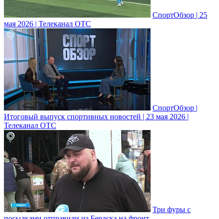
СпортОбзор | 25
мая 2026 | Телеканал ОТС
СпортОбзор |
Итоговый выпуск спортивных новостей | 23 мая 2026 |
Телеканал ОТС
Три фуры с
посылками отправили из Бердска на фронт