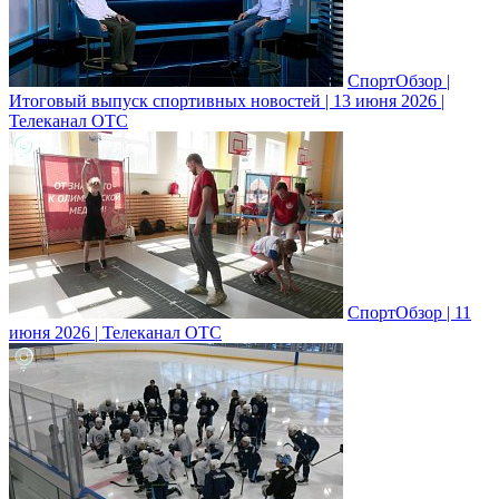
СпортОбзор |
Итоговый выпуск спортивных новостей | 13 июня 2026 |
Телеканал ОТС
СпортОбзор | 11
июня 2026 | Телеканал ОТС