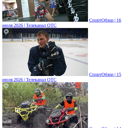
СпортОбзор | 16
июля 2026 | Телеканал ОТС
СпортОбзор | 15
июля 2026 | Телеканал ОТС