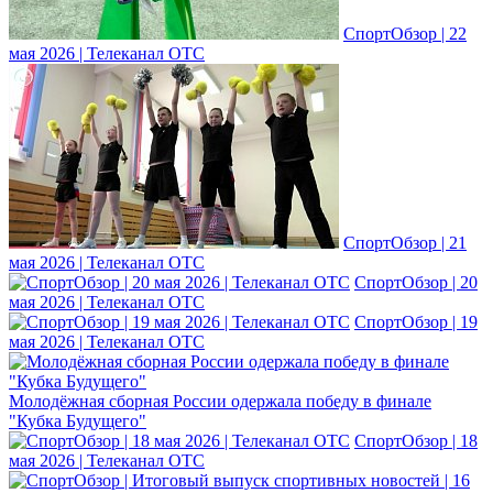
СпортОбзор | 22
мая 2026 | Телеканал ОТС
СпортОбзор | 21
мая 2026 | Телеканал ОТС
СпортОбзор | 20
мая 2026 | Телеканал ОТС
СпортОбзор | 19
мая 2026 | Телеканал ОТС
Молодёжная сборная России одержала победу в финале
"Кубка Будущего"
СпортОбзор | 18
мая 2026 | Телеканал ОТС