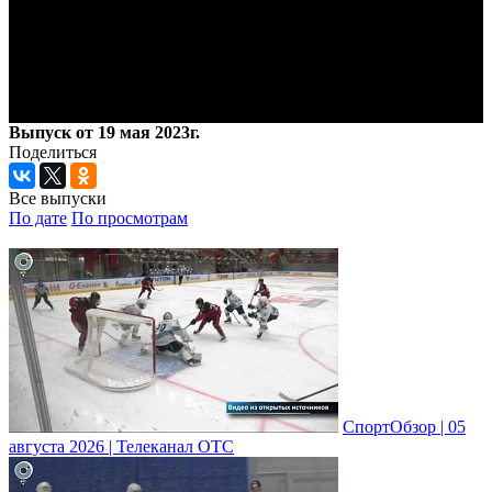
Выпуск от 19 мая 2023г.
Поделиться
Все выпуски
По дате
По просмотрам
СпортОбзор | 05
августа 2026 | Телеканал ОТС