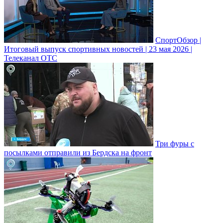
СпортОбзор |
Итоговый выпуск спортивных новостей | 23 мая 2026 |
Телеканал ОТС
Три фуры с
посылками отправили из Бердска на фронт