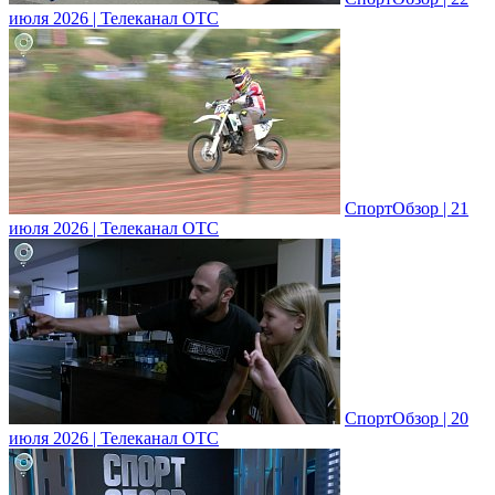
июля 2026 | Телеканал ОТС
СпортОбзор | 21
июля 2026 | Телеканал ОТС
СпортОбзор | 20
июля 2026 | Телеканал ОТС