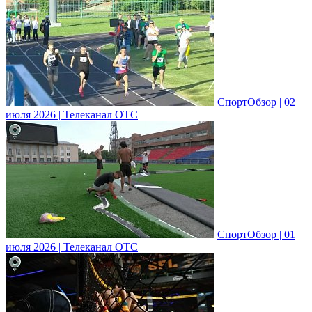
СпортОбзор | 02
июля 2026 | Телеканал ОТС
СпортОбзор | 01
июля 2026 | Телеканал ОТС