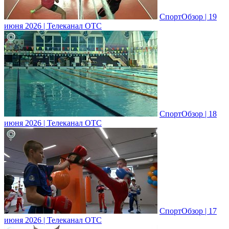
СпортОбзор | 19
июня 2026 | Телеканал ОТС
СпортОбзор | 18
июня 2026 | Телеканал ОТС
СпортОбзор | 17
июня 2026 | Телеканал ОТС