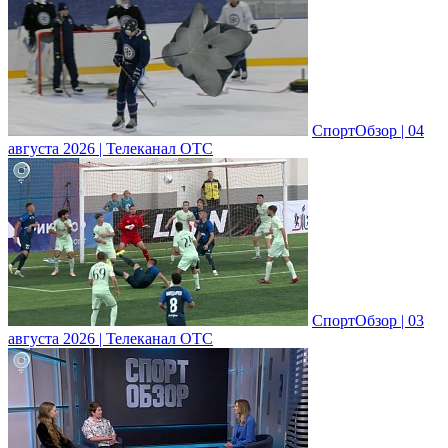
СпортОбзор | 04
августа 2026 | Телеканал ОТС
СпортОбзор | 03
августа 2026 | Телеканал ОТС