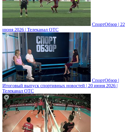
СпортОбзор | 22
июня 2026 | Телеканал ОТС
СпортОбзор |
Итоговый выпуск спортивных новостей | 20 июня 2026 |
Телеканал ОТС