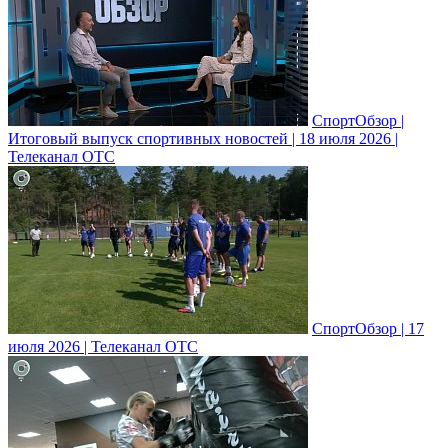
СпортОбзор |
Итоговый выпуск спортивных новостей | 18 июля 2026 |
Телеканал ОТС
СпортОбзор | 17
июля 2026 | Телеканал ОТС