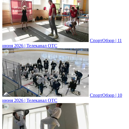
СпортОбзор | 11
июня 2026 | Телеканал ОТС
СпортОбзор | 10
июня 2026 | Телеканал ОТС