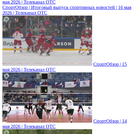
СпортОбзор | Итоговый выпуск спортивных новостей | 16 мая
2026 | Телеканал ОТС
СпортОбзор | 15
мая 2026 | Телеканал ОТС
СпортОбзор | 14
мая 2026 | Телеканал ОТС