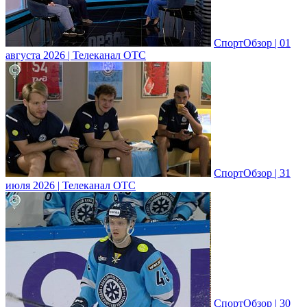
СпортОбзор | 01
августа 2026 | Телеканал ОТС
СпортОбзор | 31
июля 2026 | Телеканал ОТС
СпортОбзор | 30