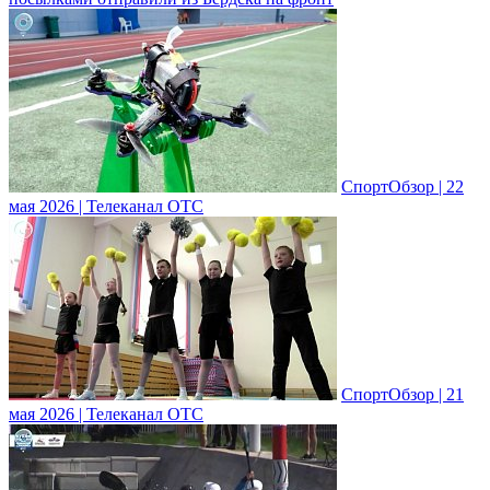
СпортОбзор | 22
мая 2026 | Телеканал ОТС
СпортОбзор | 21
мая 2026 | Телеканал ОТС