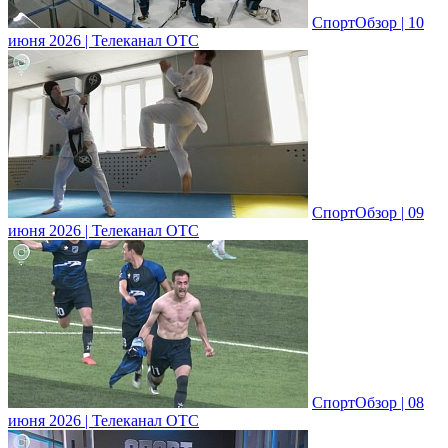
СпортОбзор | 10
июня 2026 | Телеканал ОТС
СпортОбзор | 09
июня 2026 | Телеканал ОТС
СпортОбзор | 08
июня 2026 | Телеканал ОТС