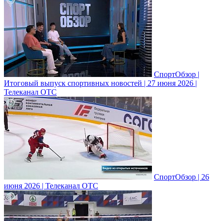
СпортОбзор |
Итоговый выпуск спортивных новостей | 27 июня 2026 |
Телеканал ОТС
СпортОбзор | 26
июня 2026 | Телеканал ОТС