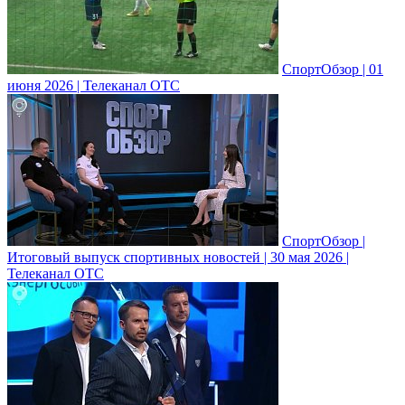
СпортОбзор | 01
июня 2026 | Телеканал ОТС
СпортОбзор |
Итоговый выпуск спортивных новостей | 30 мая 2026 |
Телеканал ОТС