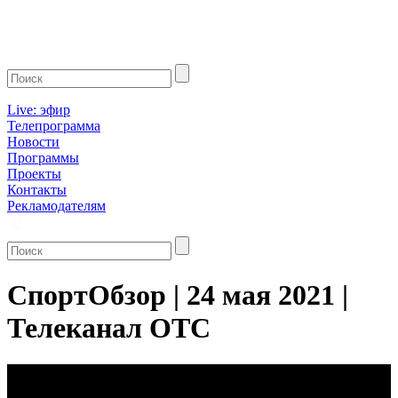
Live: эфир
Телепрограмма
Новости
Программы
Проекты
Контакты
Рекламодателям
СпортОбзор | 24 мая 2021 |
Телеканал ОТС