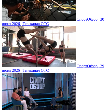
СпортОбзор | 30
июня 2026 | Телеканал ОТС
СпортОбзор | 29
июня 2026 | Телеканал ОТС