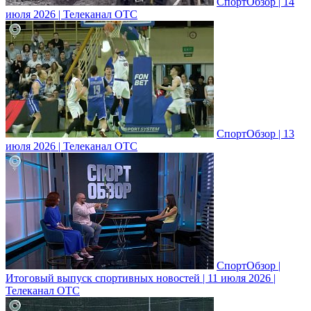
СпортОбзор | 14
июля 2026 | Телеканал ОТС
СпортОбзор | 13
июля 2026 | Телеканал ОТС
СпортОбзор |
Итоговый выпуск спортивных новостей | 11 июля 2026 |
Телеканал ОТС