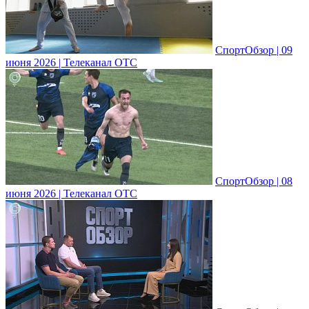
СпортОбзор | 09
июня 2026 | Телеканал ОТС
СпортОбзор | 08
июня 2026 | Телеканал ОТС