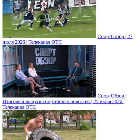
СпортОбзор | 27
июля 2026 | Телеканал ОТС
СпортОбзор |
Итоговый выпуск спортивных новостей | 25 июля 2026 |
Телеканал ОТС