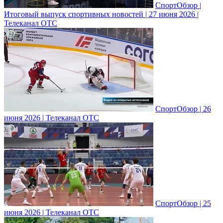
СпортОбзор |
Итоговый выпуск спортивных новостей | 27 июня 2026 |
Телеканал ОТС
СпортОбзор | 26
июня 2026 | Телеканал ОТС
СпортОбзор | 25
июня 2026 | Телеканал ОТС