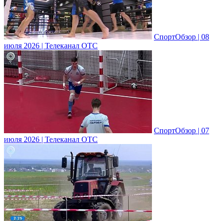
СпортОбзор | 08
июля 2026 | Телеканал ОТС
СпортОбзор | 07
июля 2026 | Телеканал ОТС