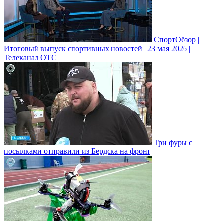
СпортОбзор |
Итоговый выпуск спортивных новостей | 23 мая 2026 |
Телеканал ОТС
Три фуры с
посылками отправили из Бердска на фронт