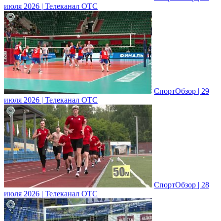
июля 2026 | Телеканал ОТС
СпортОбзор | 29
июля 2026 | Телеканал ОТС
СпортОбзор | 28
июля 2026 | Телеканал ОТС