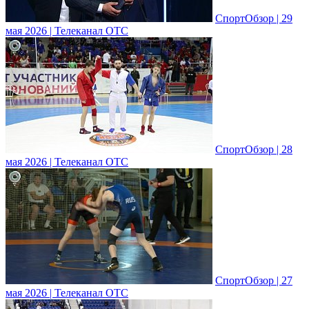
СпортОбзор | 29
мая 2026 | Телеканал ОТС
СпортОбзор | 28
мая 2026 | Телеканал ОТС
СпортОбзор | 27
мая 2026 | Телеканал ОТС