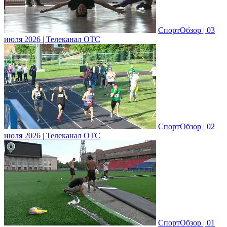
СпортОбзор | 03
июля 2026 | Телеканал ОТС
СпортОбзор | 02
июля 2026 | Телеканал ОТС
СпортОбзор | 01