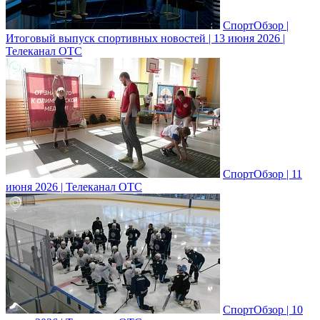
СпортОбзор |
Итоговый выпуск спортивных новостей | 13 июня 2026 |
Телеканал ОТС
СпортОбзор | 11
июня 2026 | Телеканал ОТС
СпортОбзор | 10