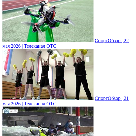
СпортОбзор | 22
мая 2026 | Телеканал ОТС
СпортОбзор | 21
мая 2026 | Телеканал ОТС