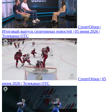
СпортОбзор |
Итоговый выпуск спортивных новостей | 05 июня 2026 |
Телеканал ОТС
СпортОбзор | 05
июня 2026 | Телеканал ОТС