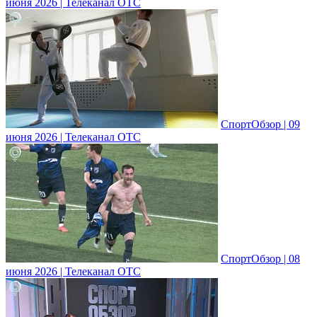
июня 2026 | Телеканал ОТС
СпортОбзор | 09
июня 2026 | Телеканал ОТС
СпортОбзор | 08
июня 2026 | Телеканал ОТС