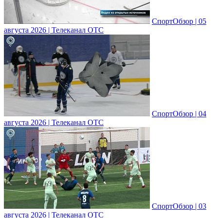
СпортОбзор | 05
августа 2026 | Телеканал ОТС
СпортОбзор | 04
августа 2026 | Телеканал ОТС
СпортОбзор | 03
августа 2026 | Телеканал ОТС