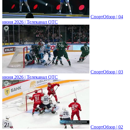
СпортОбзор | 04
июня 2026 | Телеканал ОТС
СпортОбзор | 03
июня 2026 | Телеканал ОТС
СпортОбзор | 02