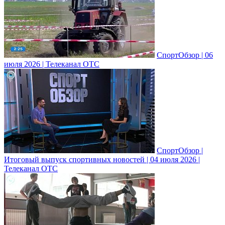
СпортОбзор | 06
июля 2026 | Телеканал ОТС
СпортОбзор |
Итоговый выпуск спортивных новостей | 04 июля 2026 |
Телеканал ОТС