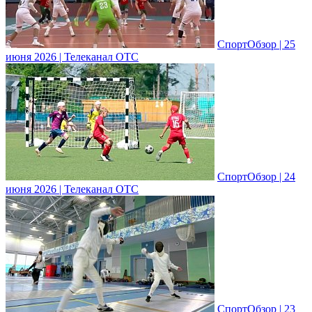
СпортОбзор | 25
июня 2026 | Телеканал ОТС
СпортОбзор | 24
июня 2026 | Телеканал ОТС
СпортОбзор | 23