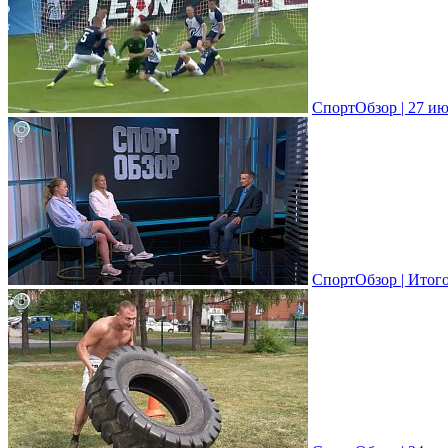
СпортОбзор | 27 ию
СпортОбзор | Итог