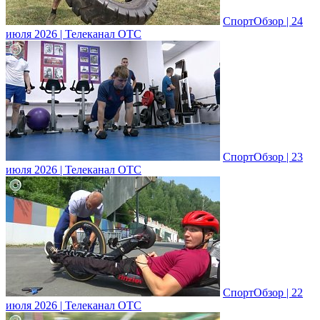
СпортОбзор | 24
июля 2026 | Телеканал ОТС
СпортОбзор | 23
июля 2026 | Телеканал ОТС
СпортОбзор | 22
июля 2026 | Телеканал ОТС