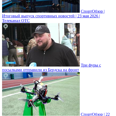
СпортОбзор |
Итоговый выпуск спортивных новостей | 23 мая 2026 |
Телеканал ОТС
Три фуры с
посылками отправили из Бердска на фронт
СпортОбзор | 22