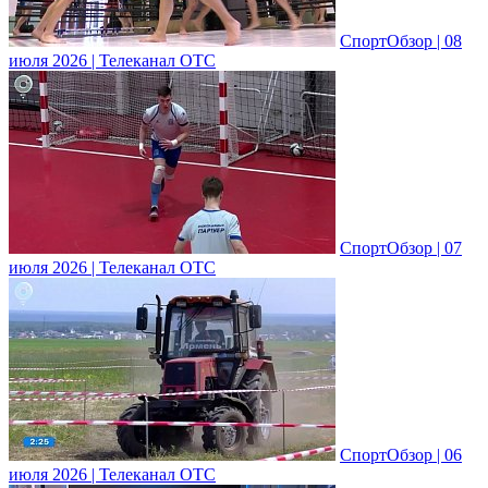
СпортОбзор | 08
июля 2026 | Телеканал ОТС
СпортОбзор | 07
июля 2026 | Телеканал ОТС
СпортОбзор | 06
июля 2026 | Телеканал ОТС