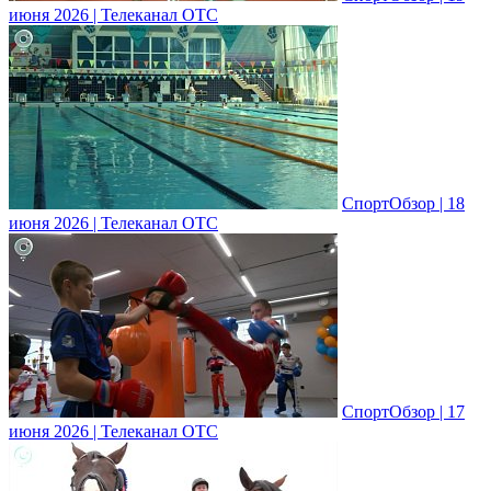
июня 2026 | Телеканал ОТС
СпортОбзор | 18
июня 2026 | Телеканал ОТС
СпортОбзор | 17
июня 2026 | Телеканал ОТС