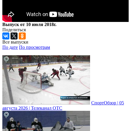
Выпуск от 10 июля 2018г.
Поделиться
Все выпуски
По дате
По просмотрам
СпортОбзор | 05
августа 2026 | Телеканал ОТС