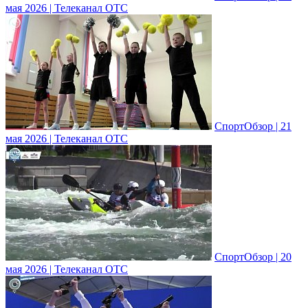
мая 2026 | Телеканал ОТС
СпортОбзор | 21
мая 2026 | Телеканал ОТС
СпортОбзор | 20
мая 2026 | Телеканал ОТС