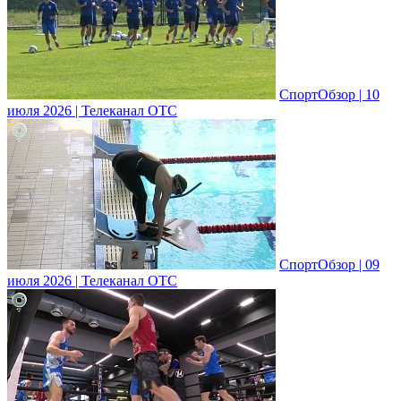
СпортОбзор | 10
июля 2026 | Телеканал ОТС
СпортОбзор | 09
июля 2026 | Телеканал ОТС