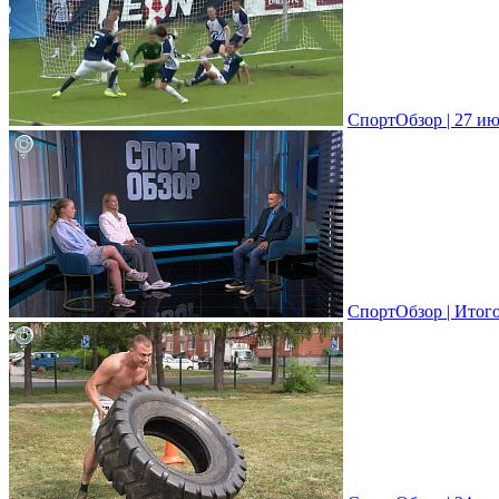
СпортОбзор | 27 ию
СпортОбзор | Итог