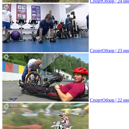
СпортОбзор | 24 ию
СпортОбзор | 23 ию
СпортОбзор | 22 ию