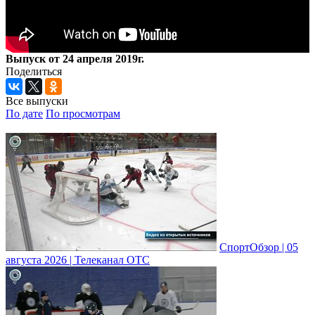
Выпуск от 24 апреля 2019г.
Поделиться
Все выпуски
По дате
По просмотрам
СпортОбзор | 05
августа 2026 | Телеканал ОТС