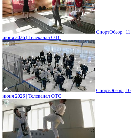
СпортОбзор | 11
июня 2026 | Телеканал ОТС
СпортОбзор | 10
июня 2026 | Телеканал ОТС