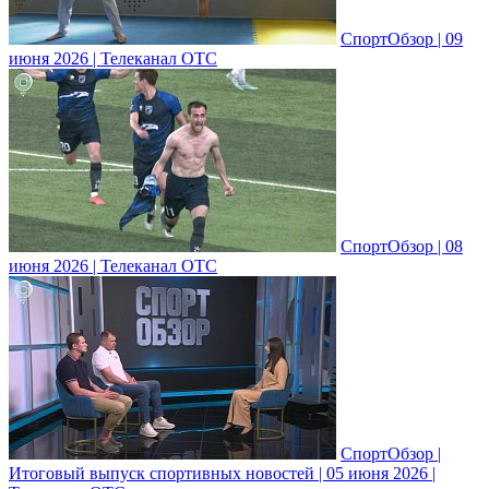
СпортОбзор | 09
июня 2026 | Телеканал ОТС
СпортОбзор | 08
июня 2026 | Телеканал ОТС
СпортОбзор |
Итоговый выпуск спортивных новостей | 05 июня 2026 |