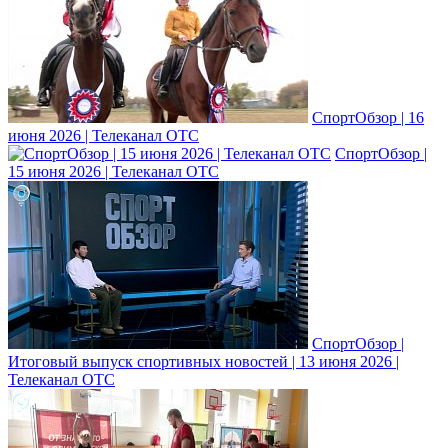
СпортОбзор | 16
июня 2026 | Телеканал ОТС
СпортОбзор |
15 июня 2026 | Телеканал ОТС
СпортОбзор |
Итоговый выпуск спортивных новостей | 13 июня 2026 |
Телеканал ОТС