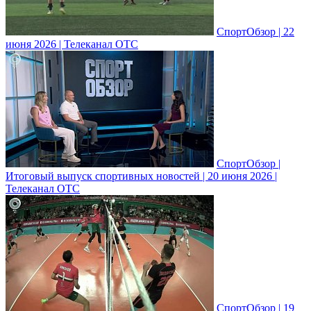
СпортОбзор | 22
июня 2026 | Телеканал ОТС
СпортОбзор |
Итоговый выпуск спортивных новостей | 20 июня 2026 |
Телеканал ОТС
СпортОбзор | 19