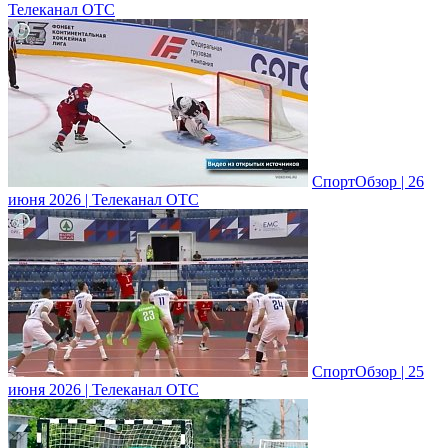
Телеканал ОТС
СпортОбзор | 26
июня 2026 | Телеканал ОТС
СпортОбзор | 25
июня 2026 | Телеканал ОТС