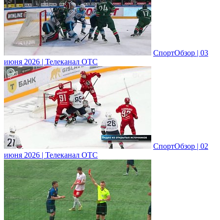
СпортОбзор | 03
июня 2026 | Телеканал ОТС
СпортОбзор | 02
июня 2026 | Телеканал ОТС