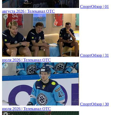
СпортОбзор | 01
августа 2026 | Телеканал ОТС
СпортОбзор | 31
июля 2026 | Телеканал ОТС
СпортОбзор | 30
июля 2026 | Телеканал ОТС