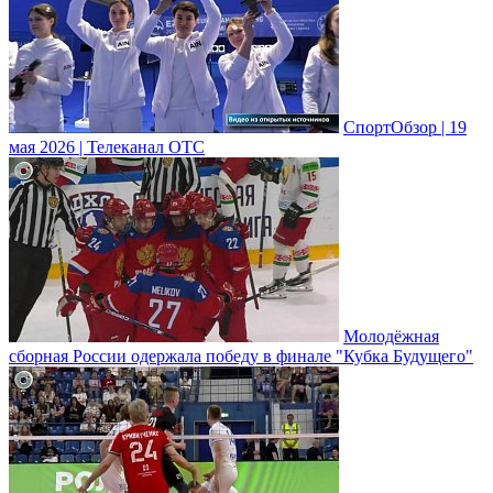
СпортОбзор | 19
мая 2026 | Телеканал ОТС
Молодёжная
сборная России одержала победу в финале "Кубка Будущего"