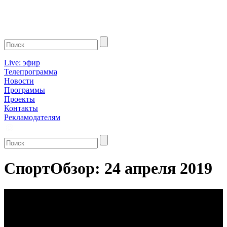
Live: эфир
Телепрограмма
Новости
Программы
Проекты
Контакты
Рекламодателям
СпортОбзор: 24 апреля 2019