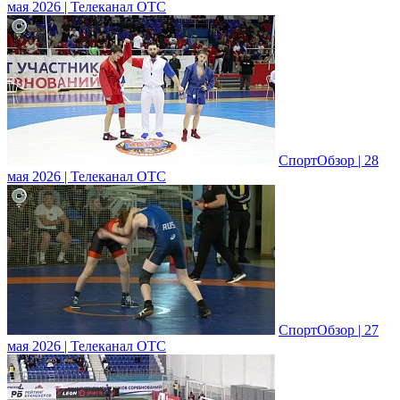
мая 2026 | Телеканал ОТС
СпортОбзор | 28
мая 2026 | Телеканал ОТС
СпортОбзор | 27
мая 2026 | Телеканал ОТС