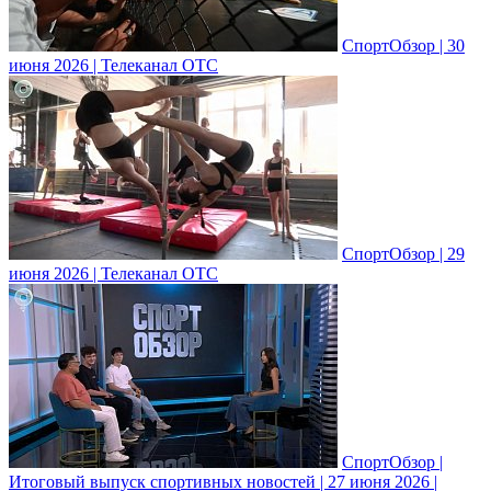
СпортОбзор | 30
июня 2026 | Телеканал ОТС
СпортОбзор | 29
июня 2026 | Телеканал ОТС
СпортОбзор |
Итоговый выпуск спортивных новостей | 27 июня 2026 |