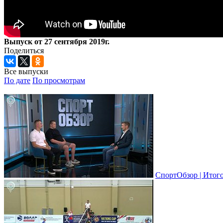
Выпуск от 27 сентября 2019г.
Поделиться
Все выпуски
По дате
По просмотрам
СпортОбзор | Итого