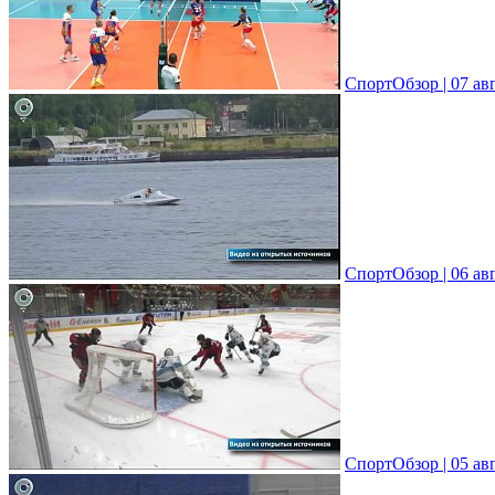
СпортОбзор | 07 ав
СпортОбзор | 06 ав
СпортОбзор | 05 ав