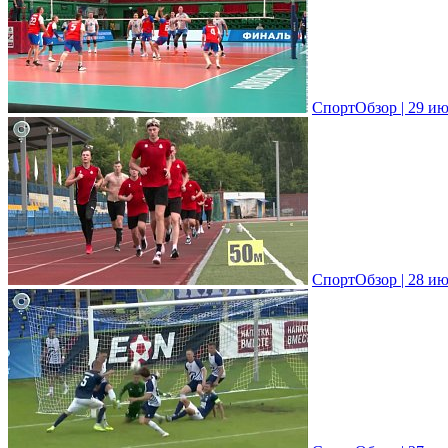
СпортОбзор | 29 ию
СпортОбзор | 28 ию