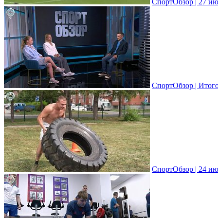
СпортОбзор | 27 ию
СпортОбзор | Итог
СпортОбзор | 24 ию