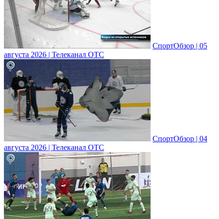
СпортОбзор | 05
августа 2026 | Телеканал ОТС
СпортОбзор | 04
августа 2026 | Телеканал ОТС