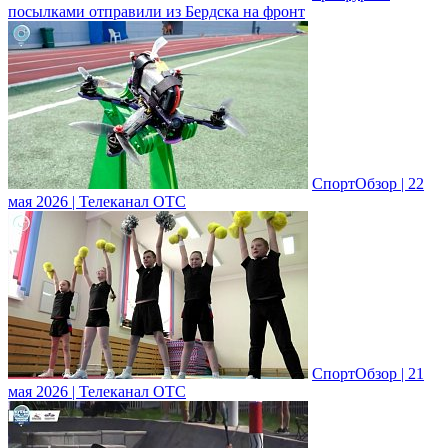
посылками отправили из Бердска на фронт
СпортОбзор | 22
мая 2026 | Телеканал ОТС
СпортОбзор | 21
мая 2026 | Телеканал ОТС