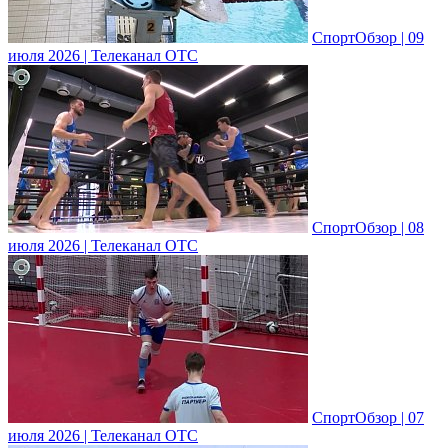
СпортОбзор | 09
июля 2026 | Телеканал ОТС
СпортОбзор | 08
июля 2026 | Телеканал ОТС
СпортОбзор | 07
июля 2026 | Телеканал ОТС