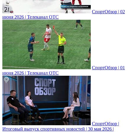
СпортОбзор | 02
июня 2026 | Телеканал ОТС
СпортОбзор | 01
июня 2026 | Телеканал ОТС
СпортОбзор |
Итоговый выпуск спортивных новостей | 30 мая 2026 |