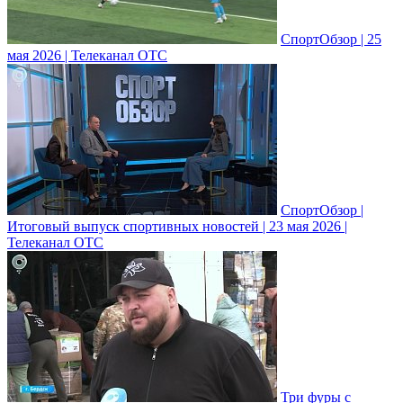
СпортОбзор | 25
мая 2026 | Телеканал ОТС
СпортОбзор |
Итоговый выпуск спортивных новостей | 23 мая 2026 |
Телеканал ОТС
Три фуры с