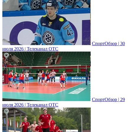
СпортОбзор | 30
июля 2026 | Телеканал ОТС
СпортОбзор | 29
июля 2026 | Телеканал ОТС