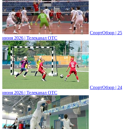
СпортОбзор | 25
июня 2026 | Телеканал ОТС
СпортОбзор | 24
июня 2026 | Телеканал ОТС