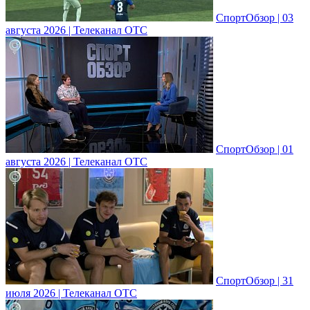
СпортОбзор | 03
августа 2026 | Телеканал ОТС
СпортОбзор | 01
августа 2026 | Телеканал ОТС
СпортОбзор | 31
июля 2026 | Телеканал ОТС