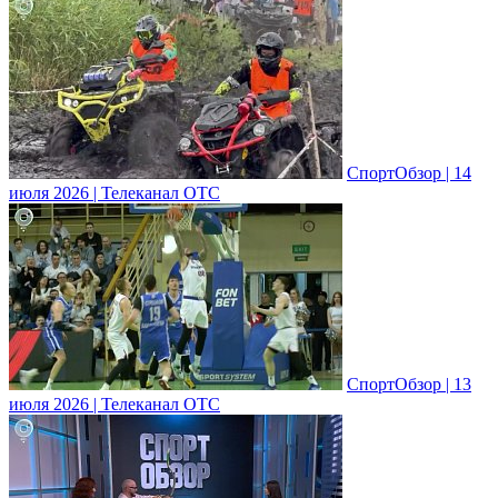
СпортОбзор | 14
июля 2026 | Телеканал ОТС
СпортОбзор | 13
июля 2026 | Телеканал ОТС