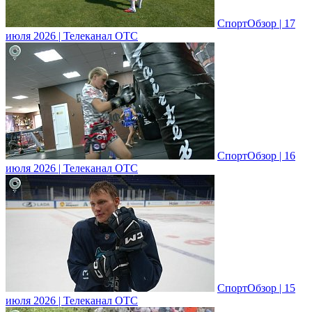
СпортОбзор | 17
июля 2026 | Телеканал ОТС
СпортОбзор | 16
июля 2026 | Телеканал ОТС
СпортОбзор | 15
июля 2026 | Телеканал ОТС