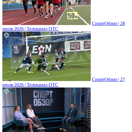
СпортОбзор | 28
июля 2026 | Телеканал ОТС
СпортОбзор | 27
июля 2026 | Телеканал ОТС