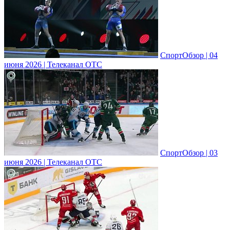
СпортОбзор | 04
июня 2026 | Телеканал ОТС
СпортОбзор | 03
июня 2026 | Телеканал ОТС