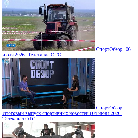
СпортОбзор | 06
июля 2026 | Телеканал ОТС
СпортОбзор |
Итоговый выпуск спортивных новостей | 04 июля 2026 |
Телеканал ОТС