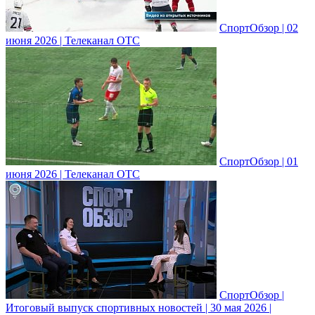
СпортОбзор | 02
июня 2026 | Телеканал ОТС
СпортОбзор | 01
июня 2026 | Телеканал ОТС
СпортОбзор |
Итоговый выпуск спортивных новостей | 30 мая 2026 |