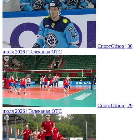
СпортОбзор | 30
июля 2026 | Телеканал ОТС
СпортОбзор | 29
июля 2026 | Телеканал ОТС