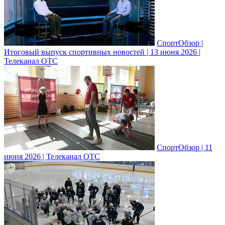
СпортОбзор |
Итоговый выпуск спортивных новостей | 13 июня 2026 |
Телеканал ОТС
СпортОбзор | 11
июня 2026 | Телеканал ОТС