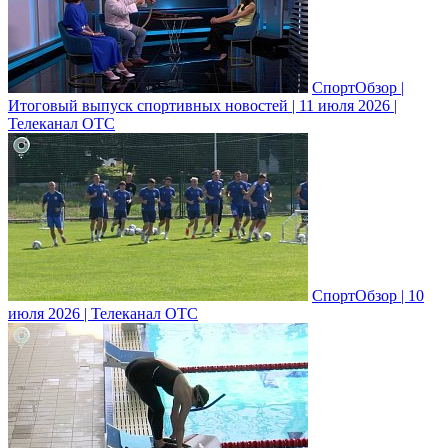
СпортОбзор |
Итоговый выпуск спортивных новостей | 11 июля 2026 |
Телеканал ОТС
СпортОбзор | 10
июля 2026 | Телеканал ОТС