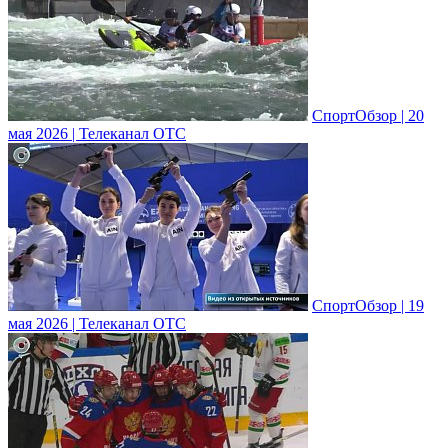
СпортОбзор | 20
мая 2026 | Телеканал ОТС
СпортОбзор | 19
мая 2026 | Телеканал ОТС