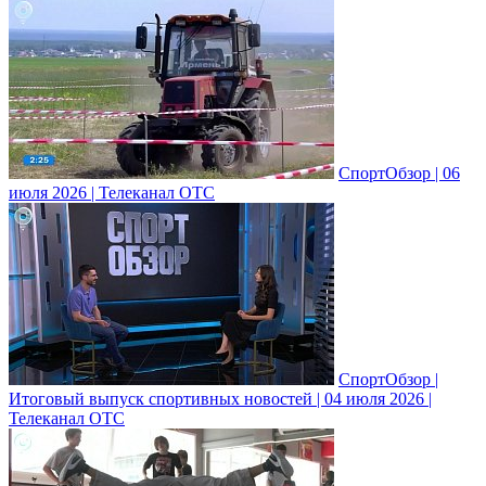
СпортОбзор | 06
июля 2026 | Телеканал ОТС
СпортОбзор |
Итоговый выпуск спортивных новостей | 04 июля 2026 |
Телеканал ОТС