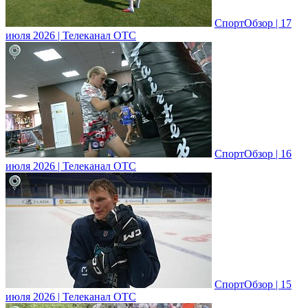
СпортОбзор | 17
июля 2026 | Телеканал ОТС
СпортОбзор | 16
июля 2026 | Телеканал ОТС
СпортОбзор | 15
июля 2026 | Телеканал ОТС