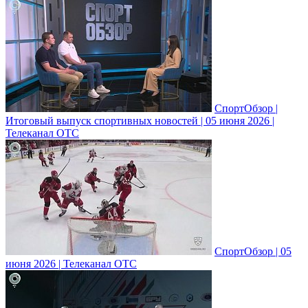
СпортОбзор |
Итоговый выпуск спортивных новостей | 05 июня 2026 |
Телеканал ОТС
СпортОбзор | 05
июня 2026 | Телеканал ОТС