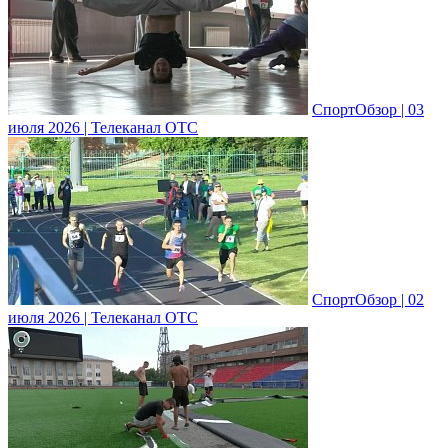
СпортОбзор | 03
июля 2026 | Телеканал ОТС
СпортОбзор | 02
июля 2026 | Телеканал ОТС