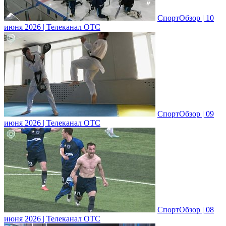
СпортОбзор | 10
июня 2026 | Телеканал ОТС
СпортОбзор | 09
июня 2026 | Телеканал ОТС
СпортОбзор | 08
июня 2026 | Телеканал ОТС