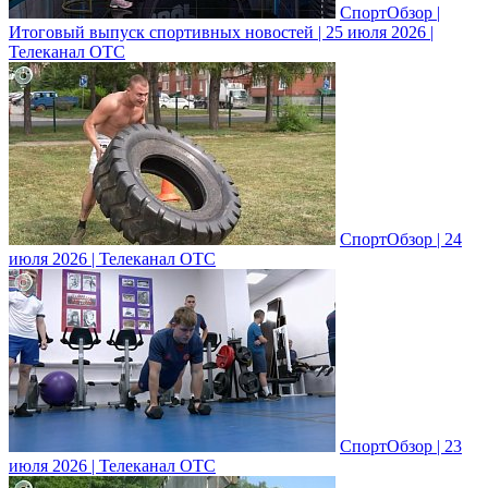
СпортОбзор |
Итоговый выпуск спортивных новостей | 25 июля 2026 |
Телеканал ОТС
СпортОбзор | 24
июля 2026 | Телеканал ОТС
СпортОбзор | 23
июля 2026 | Телеканал ОТС