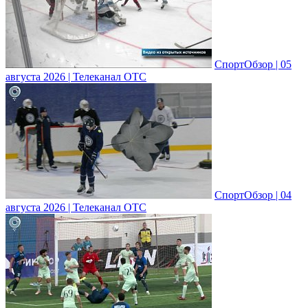
СпортОбзор | 05
августа 2026 | Телеканал ОТС
СпортОбзор | 04
августа 2026 | Телеканал ОТС