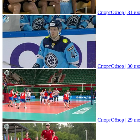
СпортОбзор | 31 ию
СпортОбзор | 30 ию
СпортОбзор | 29 ию