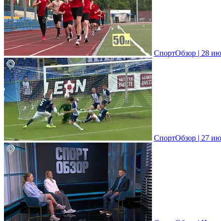
СпортОбзор | 28 ию
СпортОбзор | 27 ию