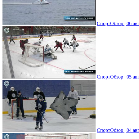
СпортОбзор | 06 ав
СпортОбзор | 05 ав
СпортОбзор | 04 ав