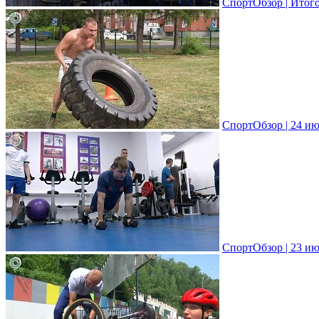
СпортОбзор | Итог
СпортОбзор | 24 ию
СпортОбзор | 23 ию