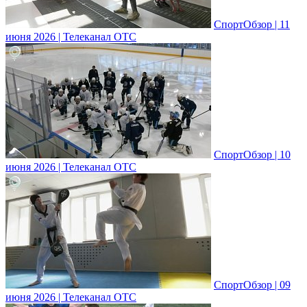
СпортОбзор | 11
июня 2026 | Телеканал ОТС
СпортОбзор | 10
июня 2026 | Телеканал ОТС
СпортОбзор | 09
июня 2026 | Телеканал ОТС