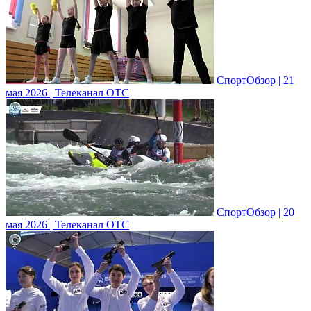
СпортОбзор | 21
мая 2026 | Телеканал ОТС
СпортОбзор | 20
мая 2026 | Телеканал ОТС