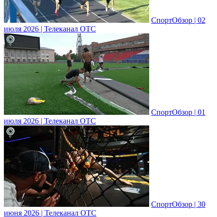
СпортОбзор | 02
июля 2026 | Телеканал ОТС
СпортОбзор | 01
июля 2026 | Телеканал ОТС
СпортОбзор | 30
июня 2026 | Телеканал ОТС