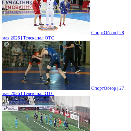
СпортОбзор | 28
мая 2026 | Телеканал ОТС
СпортОбзор | 27
мая 2026 | Телеканал ОТС