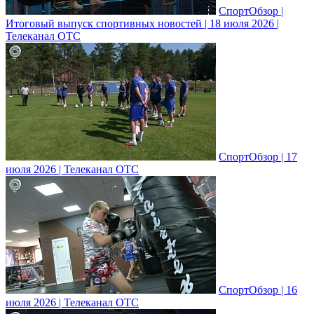
СпортОбзор |
Итоговый выпуск спортивных новостей | 18 июля 2026 |
Телеканал ОТС
СпортОбзор | 17
июля 2026 | Телеканал ОТС
СпортОбзор | 16
июля 2026 | Телеканал ОТС