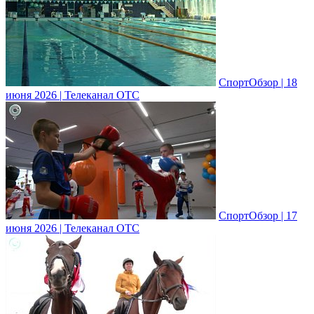
СпортОбзор | 18
июня 2026 | Телеканал ОТС
СпортОбзор | 17
июня 2026 | Телеканал ОТС