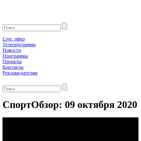
Live: эфир
Телепрограмма
Новости
Программы
Проекты
Контакты
Рекламодателям
СпортОбзор: 09 октября 2020