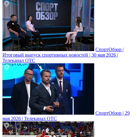
СпортОбзор |
Итоговый выпуск спортивных новостей | 30 мая 2026 |
Телеканал ОТС
СпортОбзор | 29
мая 2026 | Телеканал ОТС