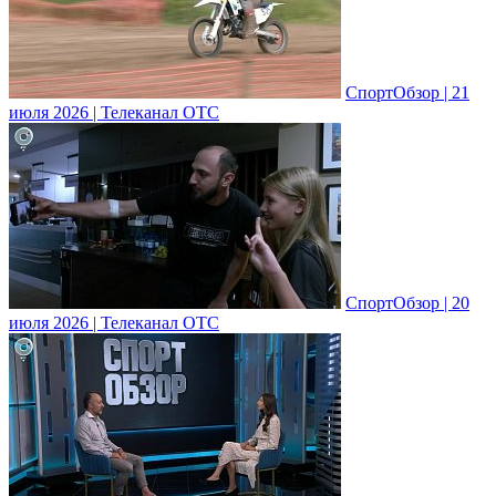
СпортОбзор | 21
июля 2026 | Телеканал ОТС
СпортОбзор | 20
июля 2026 | Телеканал ОТС