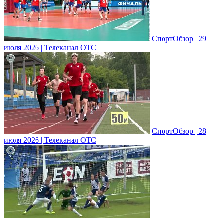
СпортОбзор | 29
июля 2026 | Телеканал ОТС
СпортОбзор | 28
июля 2026 | Телеканал ОТС