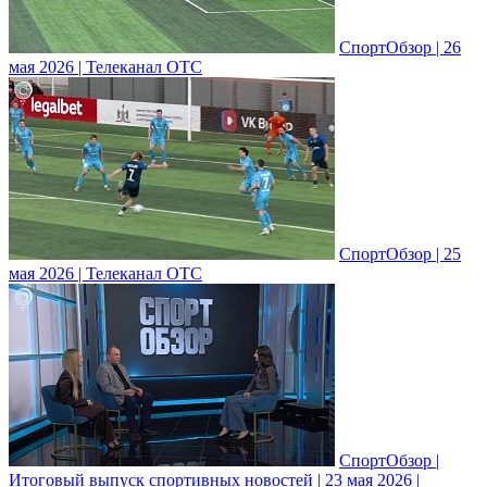
СпортОбзор | 26
мая 2026 | Телеканал ОТС
СпортОбзор | 25
мая 2026 | Телеканал ОТС
СпортОбзор |
Итоговый выпуск спортивных новостей | 23 мая 2026 |