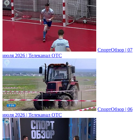
СпортОбзор | 07
июля 2026 | Телеканал ОТС
СпортОбзор | 06
июля 2026 | Телеканал ОТС