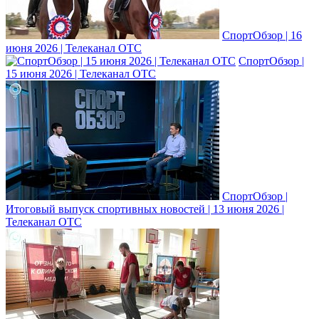
СпортОбзор | 16
июня 2026 | Телеканал ОТС
СпортОбзор |
15 июня 2026 | Телеканал ОТС
СпортОбзор |
Итоговый выпуск спортивных новостей | 13 июня 2026 |
Телеканал ОТС