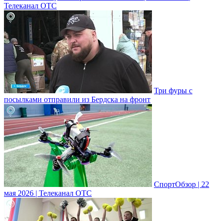
Телеканал ОТС
Три фуры с
посылками отправили из Бердска на фронт
СпортОбзор | 22
мая 2026 | Телеканал ОТС