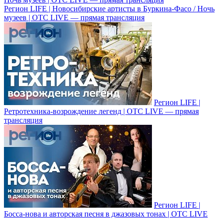
Регион LIFE | Новосибирские артисты в Буркина-Фасо / Ночь
музеев | ОТС LIVE — прямая трансляция
Регион LIFE |
Ретротехника-возрождение легенд | ОТС LIVE — прямая
трансляция
Регион LIFE |
Босса-нова и авторская песня в джазовых тонах | ОТС LIVE