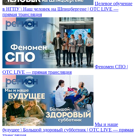
Целевое обучение
в НГПУ \ Наш человек на Шпицбергене | ОТС LIVE —
прямая трансляция
Феномен СПО |
ОТС LIVE — прямая трансляция
Мы и наше
будущее \ Большой здоровый субботник | ОТС LIVE — прямая
трансляция