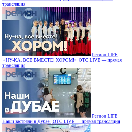
трансляция
Регион LIFE
|«НУ-КА, ВСЕ ВМЕСТЕ! ХОРОМ!»| ОТС LIVE — прямая
трансляция
Регион LIFE |
Наши застряли в Дубае | ОТС LIVE — прямая трансляция