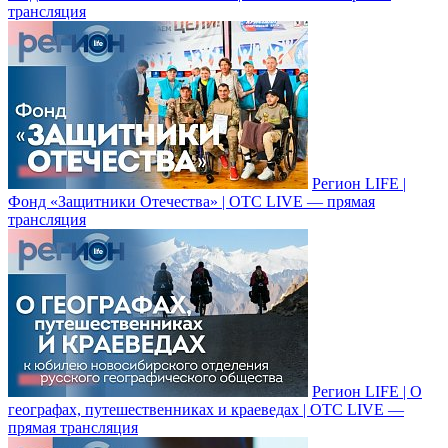
трансляция
Регион LIFE |
Фонд «Защитники Отечества» | ОТС LIVE — прямая
трансляция
Регион LIFE | О
географах, путешественниках и краеведах | ОТС LIVE —
прямая трансляция