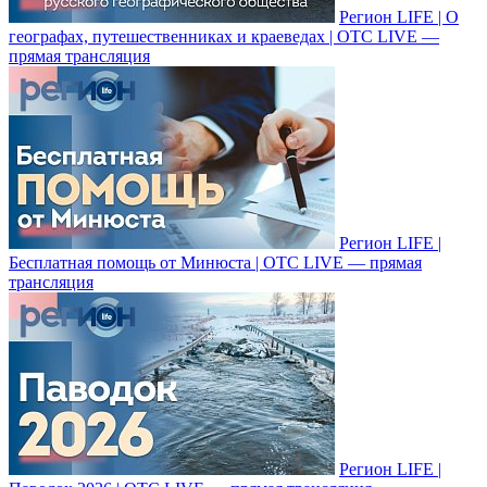
Регион LIFE | О
географах, путешественниках и краеведах | ОТС LIVE —
прямая трансляция
Регион LIFE |
Бесплатная помощь от Минюста | ОТС LIVE — прямая
трансляция
Регион LIFE |