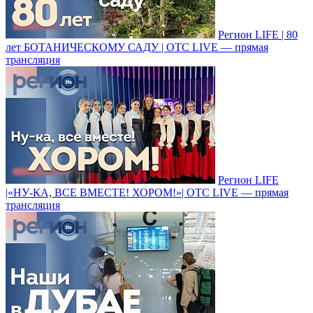
Регион LIFE | 80
лет БОТАНИЧЕСКОМУ САДУ | ОТС LIVE — прямая
трансляция
Регион LIFE
|«НУ-КА, ВСЕ ВМЕСТЕ! ХОРОМ!»| ОТС LIVE — прямая
трансляция