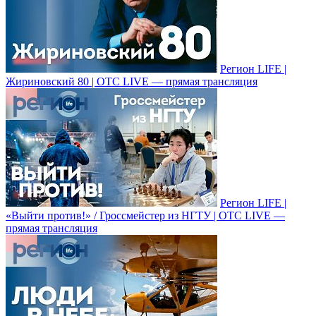
Регион LIFE |
Жириновский 80 | ОТС LIVE — прямая трансляция
Регион LIFE |
«Выйти против!» / Гроссмейстер из НГТУ | ОТС LIVE —
прямая трансляция