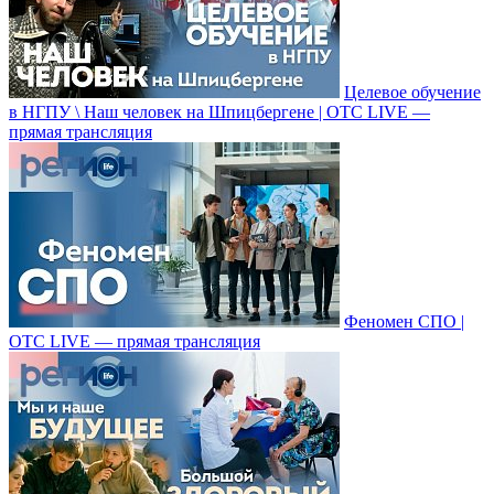
Целевое обучение
в НГПУ \ Наш человек на Шпицбергене | ОТС LIVE —
прямая трансляция
Феномен СПО |
ОТС LIVE — прямая трансляция