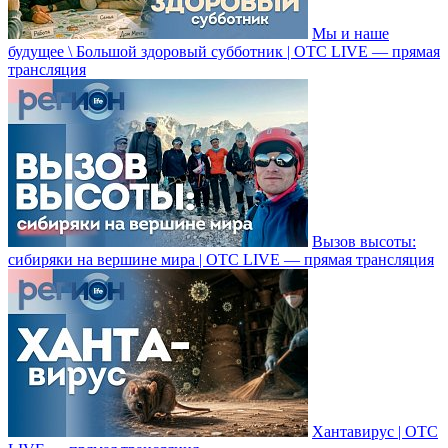
Мы и наше
будущее \ Большой здоровый субботник | ОТС LIVE — прямая
трансляция
Вызов высоты:
сибиряки на вершине мира | ОТС LIVE — прямая трансляция
Хантавирус | ОТС