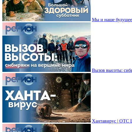
Мы и наше будущее
Вызов высоты: сиб
Хантавирус | ОТС 