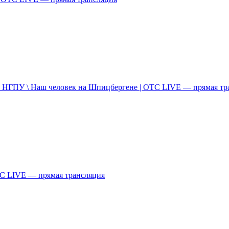
в НГПУ \ Наш человек на Шпицбергене | ОТС LIVE — прямая тр
С LIVE — прямая трансляция