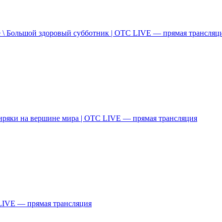
 \ Большой здоровый субботник | ОТС LIVE — прямая трансляц
иряки на вершине мира | ОТС LIVE — прямая трансляция
LIVE — прямая трансляция