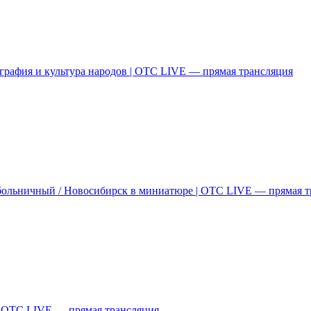
графия и культура народов | ОТС LIVE — прямая трансляция
больничный / Новосибирск в миниатюре | ОТС LIVE — прямая т
| ОТС LIVE — прямая трансляция