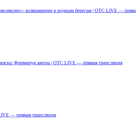
мсомолец»: возвращение к родным берегам | ОТС LIVE — пряма
рска: Формируя завтра | ОТС LIVE — прямая трансляция
LIVE — прямая трансляция