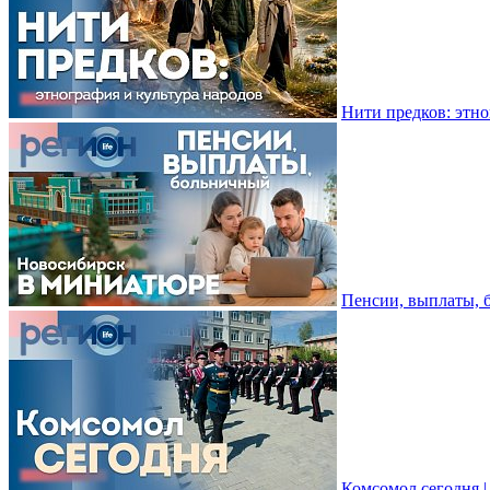
Нити предков: этно
Пенсии, выплаты, 
Комсомол сегодня 