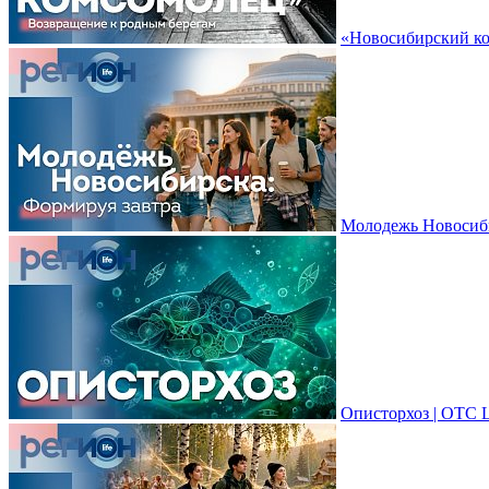
«Новосибирский ко
Молодежь Новосиби
Описторхоз | ОТС 