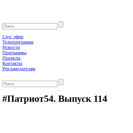
Live: эфир
Телепрограмма
Новости
Программы
Проекты
Контакты
Рекламодателям
#Патриот54. Выпуск 114