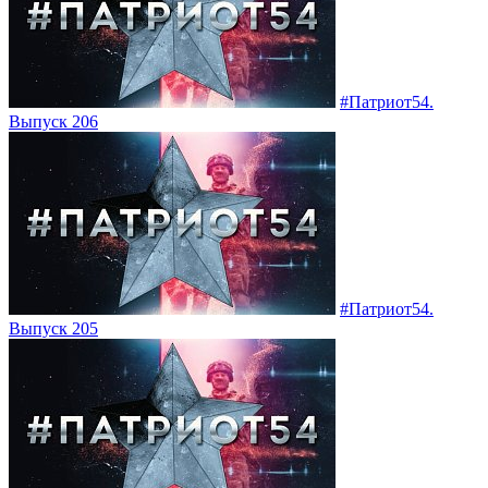
#Патриот54.
Выпуск 206
#Патриот54.
Выпуск 205