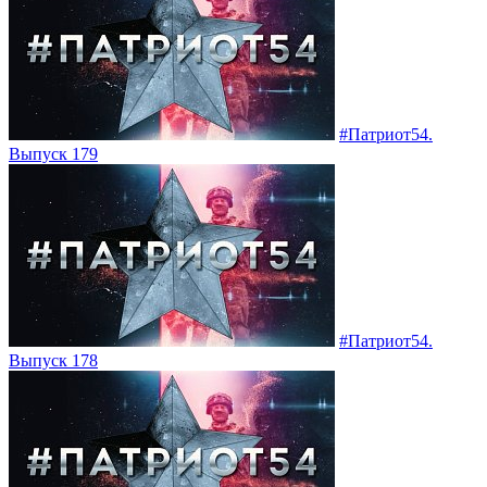
#Патриот54.
Выпуск 179
#Патриот54.
Выпуск 178