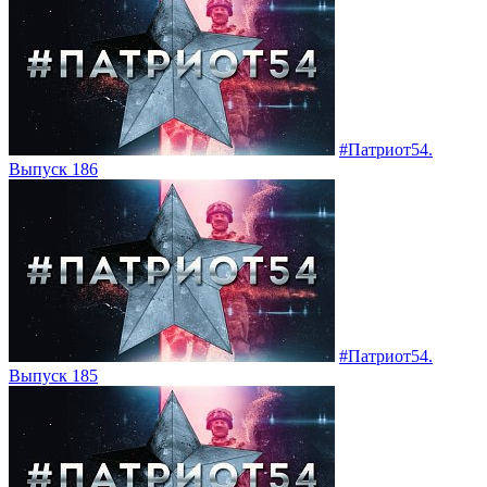
#Патриот54.
Выпуск 186
#Патриот54.
Выпуск 185