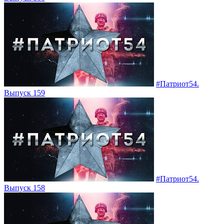
#Патриот54.
Выпуск 159
#Патриот54.
Выпуск 158