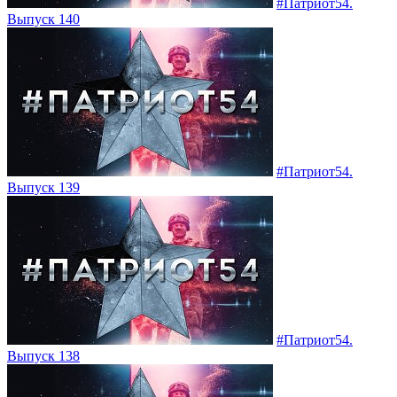
#Патриот54.
Выпуск 140
#Патриот54.
Выпуск 139
#Патриот54.
Выпуск 138