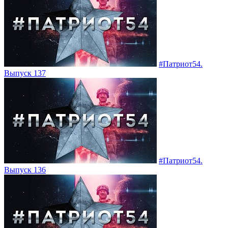
#Патриот54.
Выпуск 137
#Патриот54.
Выпуск 136