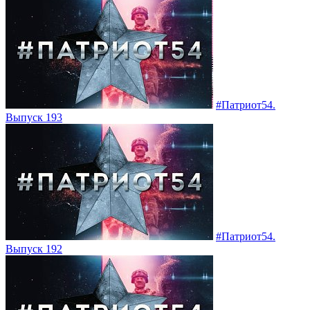
#Патриот54.
Выпуск 193
#Патриот54.
Выпуск 192