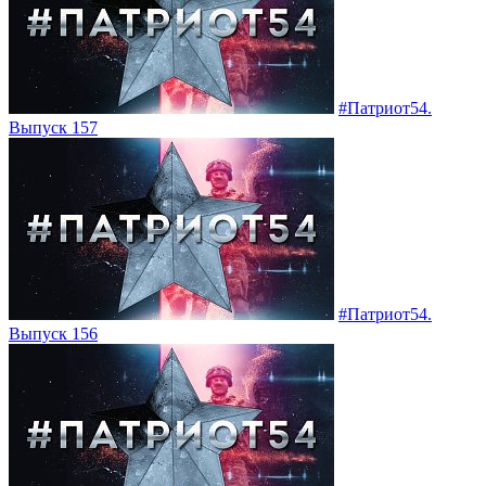
#Патриот54.
Выпуск 157
#Патриот54.
Выпуск 156