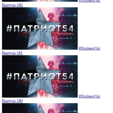
#Патриот54.
Выпуск 182
#Патриот54.
Выпуск 181
#Патриот54.
Выпуск 180