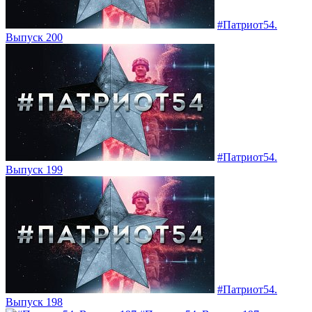
#Патриот54.
Выпуск 200
#Патриот54.
Выпуск 199
#Патриот54.
Выпуск 198