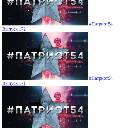
#Патриот54.
Выпуск 172
#Патриот54.
Выпуск 171