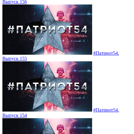
Выпуск 156
#Патриот54.
Выпуск 155
#Патриот54.
Выпуск 154