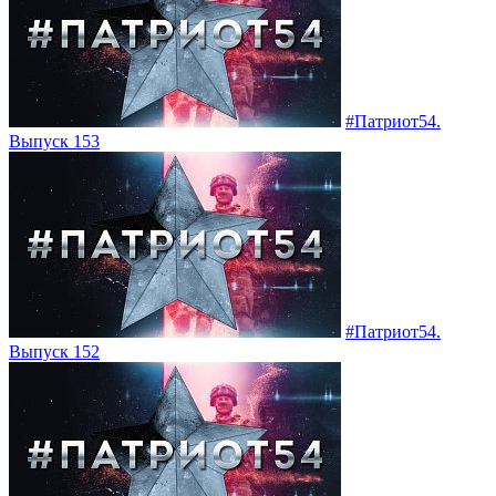
#Патриот54.
Выпуск 153
#Патриот54.
Выпуск 152