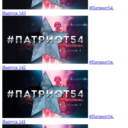
#Патриот54.
Выпуск 143
#Патриот54.
Выпуск 142
#Патриот54.
Выпуск 141