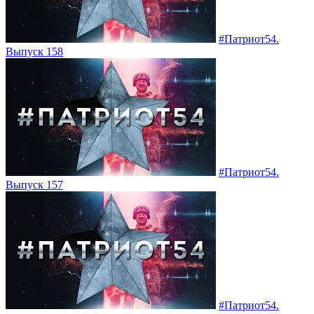
#Патриот54.
Выпуск 158
#Патриот54.
Выпуск 157
#Патриот54.