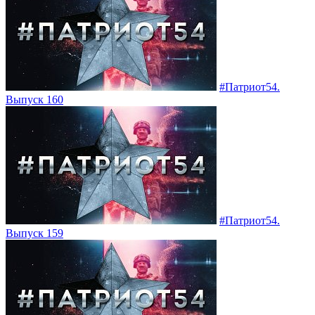
#Патриот54.
Выпуск 160
#Патриот54.
Выпуск 159