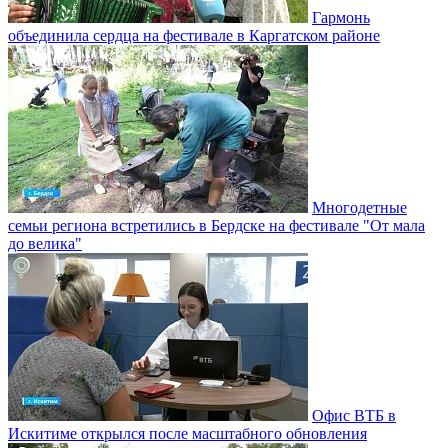
Гармонь
объединила сердца на фестивале в Каргатском районе
Многодетные
семьи региона встретились в Бердске на фестивале "От мала
до велика"
Офис ВТБ в
Искитиме открылся после масштабного обновления