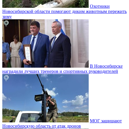
Охотники
Новосибирской области помогают диким животным пережить
зиму
В Новосибирске
наградили лучших тренеров и спортивных руководителей
МОГ защищают
Новосибирскую область от атак дронов