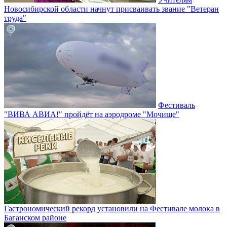
Новосибирской области начнут присваивать звание "Ветеран
труда"
Фестиваль
"ВИВА АВИА!" пройдёт на аэродроме "Мочище"
Гастрономический рекорд установили на Фестивале молока в
Баганском районе