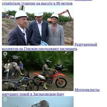
отработали тушение на высоте в 80 метров
Разрушенный
коллектор на Горском продолжают расчищать
Мотоциклисты
нарушают покой в Заельцовском бору