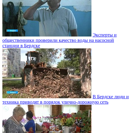
Эксперты и
общественники проверили качество воды на насосной
станции в Бердске
В Бердске люди и
техника приводят в порядок улично‑дорожную сеть