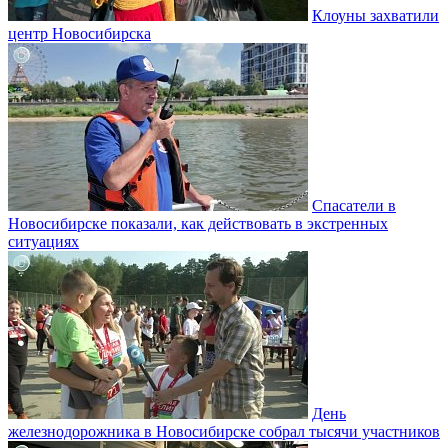
Клоуны захватили
центр Новосибирска
Спасатели в
Новосибирске показали, как действовать в экстренных
ситуациях
День
железнодорожника в Новосибирске собрал тысячи участников