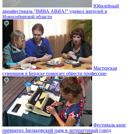
Юбилейный
авиафестиваль "ВИВА АВИА!" удивил зрителей в
Новосибирской области
Мастерская
сувениров в Бердске помогает обрести профессию
Фестиваль книг
превратил Заельцовский парк в литературный город