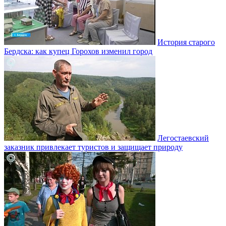
История старого
Бердска: как купец Горохов изменил город
Легостаевский
заказник привлекает туристов и защищает природу