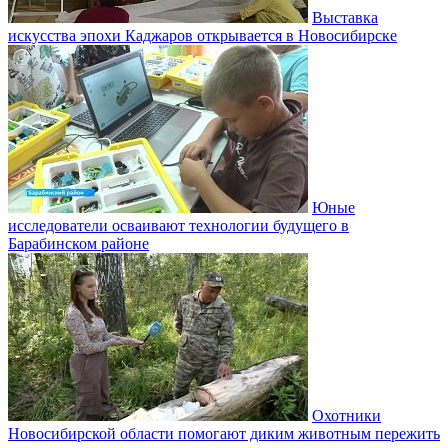
Выставка
искусства эпохи Каджаров открывается в Новосибирске
Юные
исследователи осваивают технологии будущего в
Барабинском районе
Охотники
Новосибирской области помогают диким животным пережить