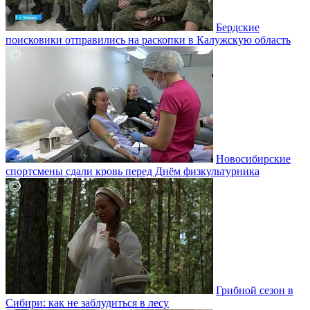
Бердские
поисковики отправились на раскопки в Калужскую область
Новосибирские
спортсмены сдали кровь перед Днём физкультурника
Грибной сезон в
Сибири: как не заблудиться в лесу