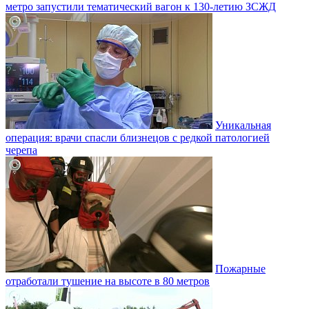
метро запустили тематический вагон к 130-летию ЗСЖД
Уникальная
операция: врачи спасли близнецов с редкой патологией
черепа
Пожарные
отработали тушение на высоте в 80 метров