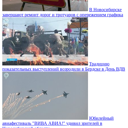
В Новосибирске
завершают ремонт дорог и тротуаров с опережением графика
Традицию
показательных выступлений возродили в Бердске в День ВДВ
Юбилейный
авиафестиваль "ВИВА АВИА!" удивил зрителей в