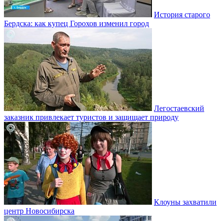
История старого
Бердска: как купец Горохов изменил город
Легостаевский
заказник привлекает туристов и защищает природу
Клоуны захватили
центр Новосибирска