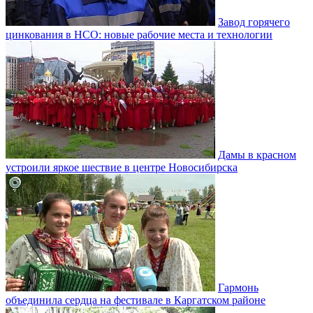
Завод горячего
цинкования в НСО: новые рабочие места и технологии
Дамы в красном
устроили яркое шествие в центре Новосибирска
Гармонь
объединила сердца на фестивале в Каргатском районе