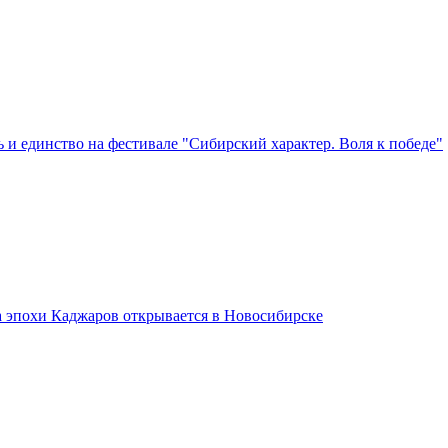
 и единство на фестивале "Сибирский характер. Воля к победе"
а эпохи Каджаров открывается в Новосибирске