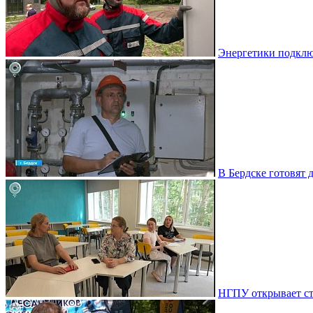
Энергетики подклю
В Бердске готовят 
НГПУ открывает ст