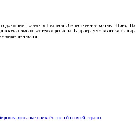
 годовщине Победы в Великой Отечественной войне. «Поезд Пам
цинскую помощь жителям региона. В программе также запланиро
уховные ценности.
ирском зоопарке привлёк гостей со всей страны