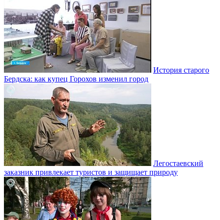
История старого
Бердска: как купец Горохов изменил город
Легостаевский
заказник привлекает туристов и защищает природу