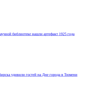
аучной библиотеке нашли артефакт 1925 года
бирска удивили гостей на Дне города в Тюмени