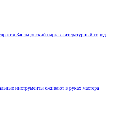
евратил Заельцовский парк в литературный город
льные инструменты оживают в руках мастера