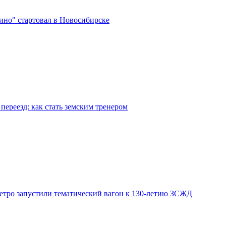
ино" стартовал в Новосибирске
переезд: как стать земским тренером
етро запустили тематический вагон к 130-летию ЗСЖД