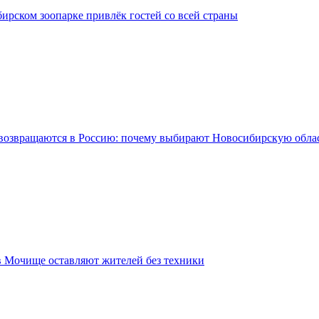
ирском зоопарке привлёк гостей со всей страны
возвращаются в Россию: почему выбирают Новосибирскую обла
в Мочище оставляют жителей без техники