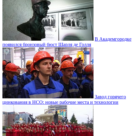
В Академгородке
появился бронзовый бюст Шарля де Голля
Завод горячего
цинкования в НСО: новые рабочие места и технологии