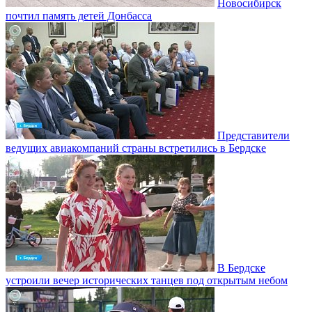
Новосибирск
почтил память детей Донбасса
Представители
ведущих авиакомпаний страны встретились в Бердске
В Бердске
устроили вечер исторических танцев под открытым небом