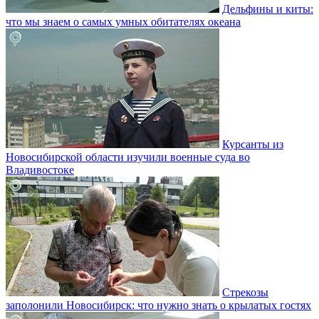
Дельфины и киты:
что мы знаем о самых умных обитателях океана
Курсанты из
Новосибирской области изучили военные суда во
Владивостоке
Стрекозы
заполонили Новосибирск: что нужно знать о крылатых гостях