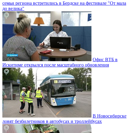
семьи региона встретились в Бердске на фестивале "От мала
до велика"
Офис ВТБ в
Искитиме открылся после масштабного обновления
В Новосибирске
ловят безбилетников в автобусах и троллейбусах