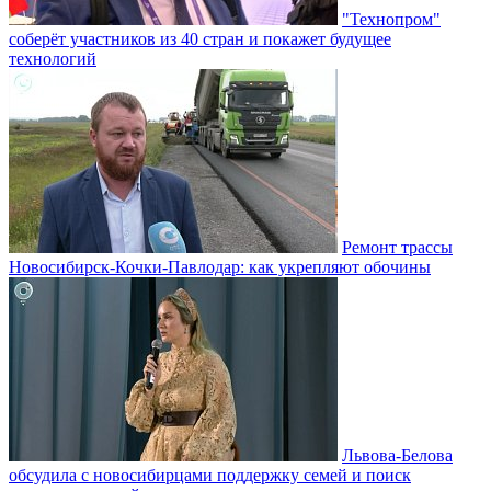
"Технопром"
соберёт участников из 40 стран и покажет будущее
технологий
Ремонт трассы
Новосибирск-Кочки-Павлодар: как укрепляют обочины
Львова-Белова
обсудила с новосибирцами поддержку семей и поиск