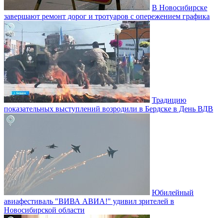
В Новосибирске
завершают ремонт дорог и тротуаров с опережением графика
Традицию
показательных выступлений возродили в Бердске в День ВДВ
Юбилейный
авиафестиваль "ВИВА АВИА!" удивил зрителей в
Новосибирской области