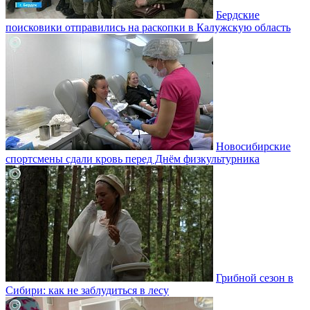
Бердские
поисковики отправились на раскопки в Калужскую область
Новосибирские
спортсмены сдали кровь перед Днём физкультурника
Грибной сезон в
Сибири: как не заблудиться в лесу