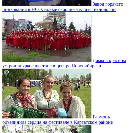
Завод горячего
цинкования в НСО: новые рабочие места и технологии
Дамы в красном
устроили яркое шествие в центре Новосибирска
Гармонь
объединила сердца на фестивале в Каргатском районе