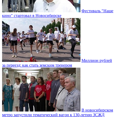
Фестиваль "Наше
кино" стартовал в Новосибирске
Миллион рублей
за переезд: как стать земским тренером
В новосибирском
метро запустили тематический вагон к 130-летию ЗСЖД