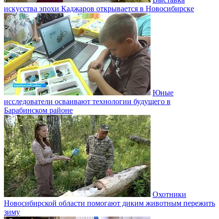
искусства эпохи Каджаров открывается в Новосибирске
Юные
исследователи осваивают технологии будущего в
Барабинском районе
Охотники
Новосибирской области помогают диким животным пережить
зиму