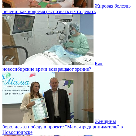
Жировая болезнь
печени: как вовремя распознать и что делать
Как
новосибирские врачи возвращают зрение?
Женщины
боролись за победу в проекте "Мама-предприниматель" в
Новосибирске