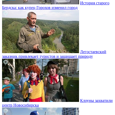
История старого
Бердска: как купец Горохов изменил город
Легостаевский
заказник привлекает туристов и защищает природу
Клоуны захватили
центр Новосибирска