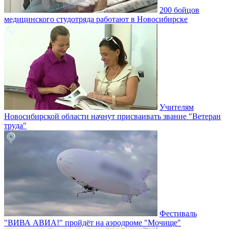
200 бойцов
медицинского студотряда работают в Новосибирске
Учителям
Новосибирской области начнут присваивать звание "Ветеран
труда"
Фестиваль
"ВИВА АВИА!" пройдёт на аэродроме "Мочище"