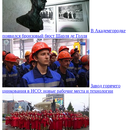
В Академгородке
появился бронзовый бюст Шарля де Голля
Завод горячего
цинкования в НСО: новые рабочие места и технологии