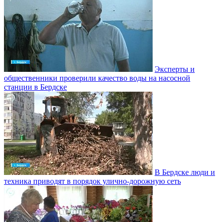
Эксперты и
общественники проверили качество воды на насосной
станции в Бердске
В Бердске люди и
техника приводят в порядок улично‑дорожную сеть