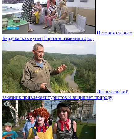
История старого
Бердска: как купец Горохов изменил город
Легостаевский
заказник привлекает туристов и защищает природу