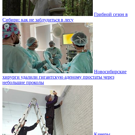
Грибной сезон в
Сибири: как не заблудиться в лесу
Новосибирские
хирурги удалили гигантскую аденому простаты через
небольшие проколы
Камеры