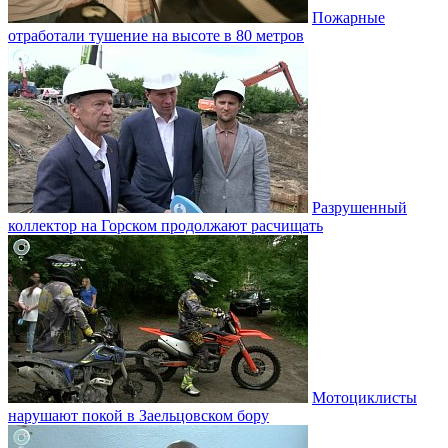
Пожарные
отработали тушение на высоте в 80 метров
Разрушенный
коллектор на Горском продолжают расчищать
Мотоциклисты
нарушают покой в Заельцовском бору