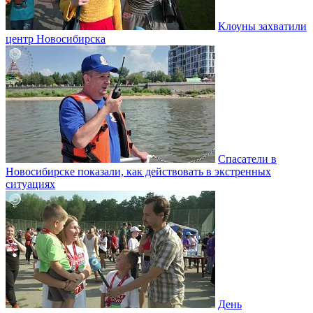
Клоуны захватили
центр Новосибирска
Спасатели в
Новосибирске показали, как действовать в экстренных
ситуациях
День