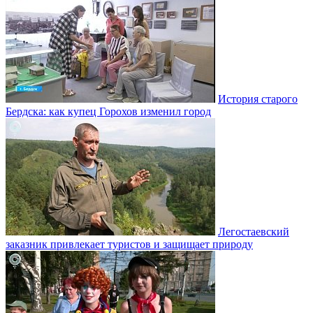
История старого
Бердска: как купец Горохов изменил город
Легостаевский
заказник привлекает туристов и защищает природу