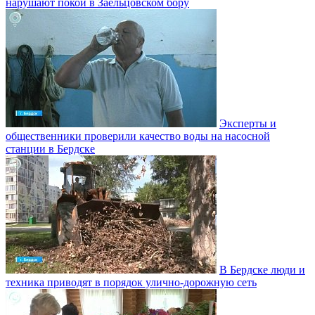
нарушают покой в Заельцовском бору
Эксперты и
общественники проверили качество воды на насосной
станции в Бердске
В Бердске люди и
техника приводят в порядок улично‑дорожную сеть