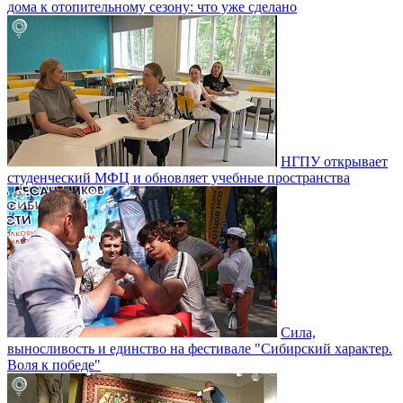
дома к отопительному сезону: что уже сделано
НГПУ открывает
студенческий МФЦ и обновляет учебные пространства
Сила,
выносливость и единство на фестивале "Сибирский характер.
Воля к победе"