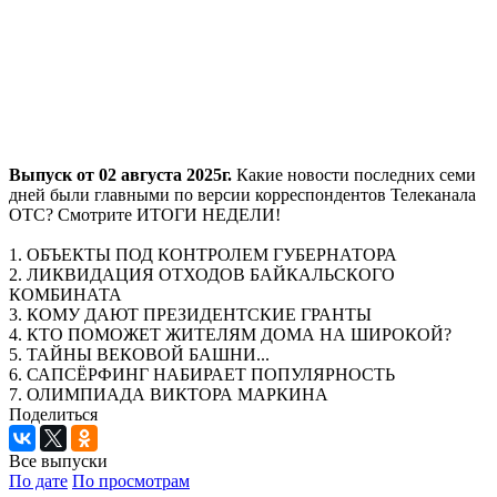
Выпуск от 02 августа 2025г.
Какие новости последних семи
дней были главными по версии корреспондентов Телеканала
ОТС? Смотрите ИТОГИ НЕДЕЛИ!
1. ОБЪЕКТЫ ПОД КОНТРОЛЕМ ГУБЕРНАТОРА
2. ЛИКВИДАЦИЯ ОТХОДОВ БАЙКАЛЬСКОГО
КОМБИНАТА
3. КОМУ ДАЮТ ПРЕЗИДЕНТСКИЕ ГРАНТЫ
4. КТО ПОМОЖЕТ ЖИТЕЛЯМ ДОМА НА ШИРОКОЙ?
5. ТАЙНЫ ВЕКОВОЙ БАШНИ...
6. САПСЁРФИНГ НАБИРАЕТ ПОПУЛЯРНОСТЬ
7. ОЛИМПИАДА ВИКТОРА МАРКИНА
Поделиться
Все выпуски
По дате
По просмотрам