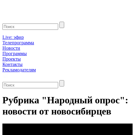
Live: эфир
Телепрограмма
Новости
Программы
Проекты
Контакты
Рекламодателям
Рубрика "Народный опрос":
новости от новосибирцев