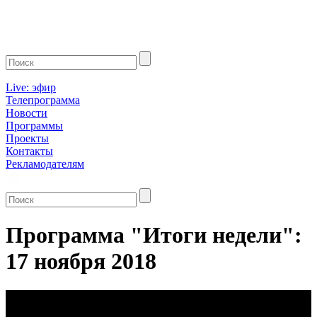
Live: эфир
Телепрограмма
Новости
Программы
Проекты
Контакты
Рекламодателям
Программа "Итоги недели":
17 ноября 2018