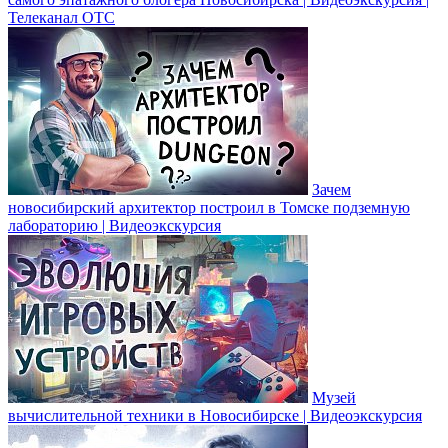
Телеканал ОТС
Зачем
новосибирский архитектор построил в Томске подземную
лабораторию | Видеоэкскурсия
Музей
вычислительной техники в Новосибирске | Видеоэкскурсия