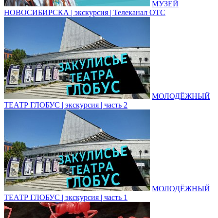
МУЗЕЙ
НОВОСИБИРСКА | экскурсия | Телеканал ОТС
МОЛОДЁЖНЫЙ
ТЕАТР ГЛОБУС | экскурсия | часть 2
МОЛОДЁЖНЫЙ
ТЕАТР ГЛОБУС | экскурсия | часть 1