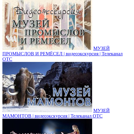
МУЗЕЙ
ПРОМЫСЛОВ И РЕМЁСЕЛ | видеоэкскурсия | Телеканал
ОТС
МУЗЕЙ
МАМОНТОВ | видеоэкскурсия | Телеканал ОТС