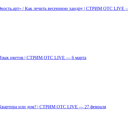
ность.арт» / Как лечить весеннюю хандру | СТРИМ ОТС LIVE —
 Язык цветов | СТРИМ ОТС LIVE — 6 марта
/ Квартира или дом? | СТРИМ ОТС LIVE — 27 февраля