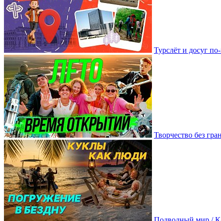
Турслёт и досуг п
Творчество без гр
Подводный мир / К