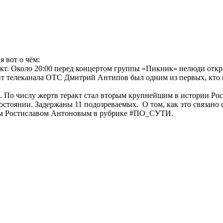
 вот о чём:
т. Около 20:00 перед концертом группы «Пикник» нелюди откры
т телеканала ОТС Дмитрий Антипов был одним из первых, кто п
е. По числу жертв теракт стал вторым крупнейшим в истории Ро
остоянии. Задержаны 11 подозреваемых. О том, как это связано 
ам Ростиславом Антоновым в рубрике #ПО_СУТИ.