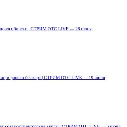
о-новосибирски | СТРИМ ОТС LIVE — 26 июня
аниц и дороги без карт | СТРИМ ОТС LIVE — 19 июня
ак создаются авторские куклы | СТРИМ ОТС LIVE — 5 июня