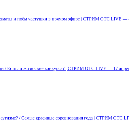
ахматы и поём частушки в прямом эфире | СТРИМ ОТС LIVE — 
ми / Есть ли жизнь вне конкурса? | СТРИМ ОТС LIVE — 17 апре
б аутизме? / Самые красивые соревнования года | СТРИМ ОТС L