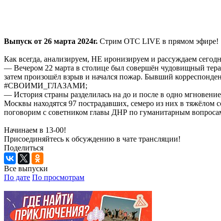
Выпуск от 26 марта 2024г.
Стрим ОТС LIVE в прямом эфире!
Как всегда, анализируем, НЕ иронизируем и рассуждаем сегодня
— Вечером 22 марта в столице был совершён чудовищный терак
затем произошёл взрыв и начался пожар. Бывший корреспонден
#СВОИМИ_ГЛАЗАМИ;
— История страны разделилась на до и после в одно мгновени
Москвы находятся 97 пострадавших, семеро из них в тяжёлом с
поговорим с советником главы ДНР по гуманитарным вопрос
Начинаем в 13-00!
Присоединяйтесь к обсуждению в чате трансляции!
Поделиться
Все выпуски
По дате
По просмотрам