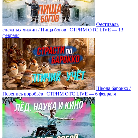
Фестиваль
снежных хижин / Пища богов | СТРИМ ОТС LIVE — 13
февраля
Школа барокко /
Перепись воробьёв | СТРИМ ОТС LIVE — 6 февраля