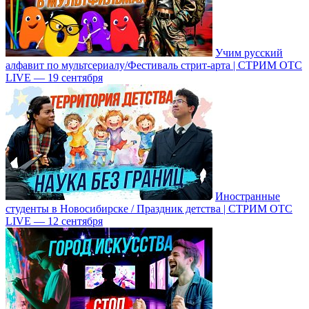
Учим русский
алфавит по мультсериалу/Фестиваль стрит-арта | СТРИМ ОТС
LIVE — 19 сентября
Иностранные
студенты в Новосибирске / Праздник детства | СТРИМ ОТС
LIVE — 12 сентября