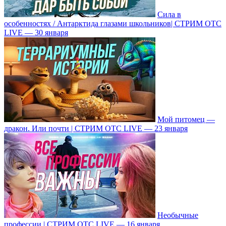
Сила в
особенностях / Антарктида глазами школьников| СТРИМ ОТС
LIVE — 30 января
Мой питомец —
дракон. Или почти | СТРИМ ОТС LIVE — 23 января
Необычные
профессии | СТРИМ ОТС LIVE — 16 января