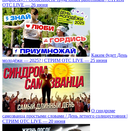
ОТС LIVE — 26 июня
Каким будет День
молодёжи — 2025? | СТРИМ ОТС LIVE — 25 июня
О синдроме
самозванца простыми словами / День летнего солнцестояния |
СТРИМ ОТС LIVE — 20 июня