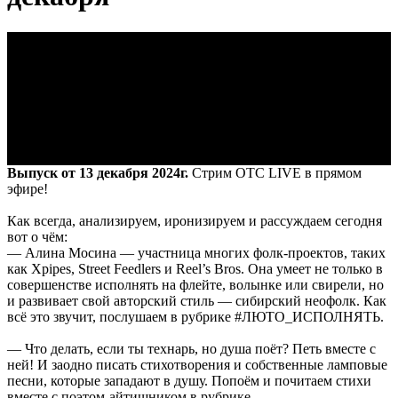
Выпуск от 13 декабря 2024г.
Стрим ОТС LIVE в прямом
эфире!
Как всегда, анализируем, иронизируем и рассуждаем сегодня
вот о чём:
— Алина Мосина — участница многих фолк-проектов, таких
как Xpipes, Street Feedlers и Reel’s Bros. Она умеет не только в
совершенстве исполнять на флейте, волынке или свирели, но
и развивает свой авторский стиль — сибирский неофолк. Как
всё это звучит, послушаем в рубрике #ЛЮТО_ИСПОЛНЯТЬ.
— Что делать, если ты технарь, но душа поёт? Петь вместе с
ней! И заодно писать стихотворения и собственные ламповые
песни, которые западают в душу. Попоём и почитаем стихи
вместе с поэтом-айтишником в рубрике