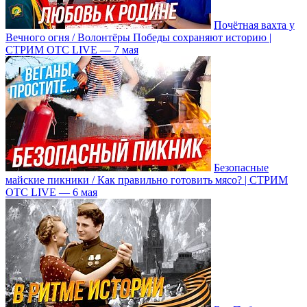
Почётная вахта у
Вечного огня / Волонтёры Победы сохраняют историю |
СТРИМ ОТС LIVE — 7 мая
Безопасные
майские пикники / Как правильно готовить мясо? | СТРИМ
ОТС LIVE — 6 мая