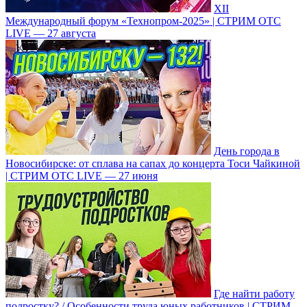
XII
Международный форум «Технопром-2025» | СТРИМ ОТС
LIVE — 27 августа
День города в
Новосибирске: от сплава на сапах до концерта Тоси Чайкиной
| СТРИМ ОТС LIVE — 27 июня
Где найти работу
подростку? / Особенности труда юных работников | СТРИМ