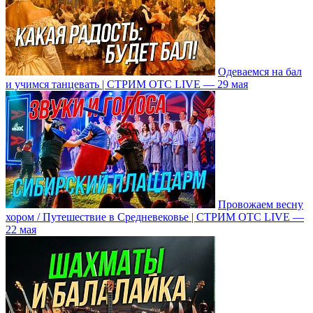
Одеваемся на бал
и учимся танцевать | СТРИМ ОТС LIVE — 29 мая
Провожаем весну
хором / Путешествие в Средневековье | СТРИМ ОТС LIVE —
22 мая