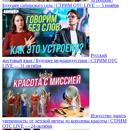
Агропром /
Будущее сибирского села | СТРИМ ОТС LIVE — 5 ноября
Русский
жестовый язык / Будущее медиаиндустрии | СТРИМ ОТС
LIVE — 31 октября
Искусство дарить
уверенность: от детской мечты до королевы красоты | СТРИМ
ОТС LIVE — 24 октября