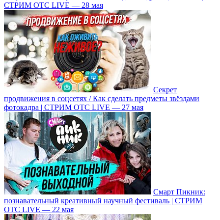
СТРИМ ОТС LIVE — 28 мая
Секрет
продвижения в соцсетях / Как сделать предметы звёздами
фотокадра | СТРИМ ОТС LIVE — 27 мая
Смарт Пикник:
познавательный креативный научный фестиваль | СТРИМ
ОТС LIVE — 22 мая