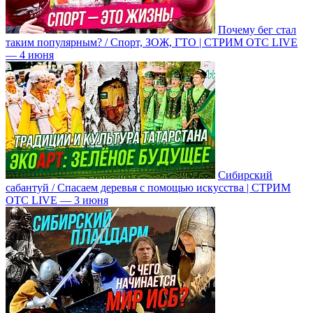
Почему бег стал
таким популярным? / Спорт, ЗОЖ, ГТО | СТРИМ ОТС LIVE
— 4 июня
Сибирский
сабантуй / Спасаем деревья с помощью искусства | СТРИМ
ОТС LIVE — 3 июня