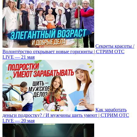
Секреты красоты /
Волонтёрство открывает новые горизонты | СТРИМ ОТС
LIVE — 21 мая
Как заработать
деньги подростку? / И мужчины шить умеют | СТРИМ ОТС
LIVE — 20 мая