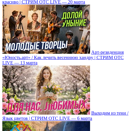
красиво | СТРИМ ОТС LIVE — 20 марта
Арт-резиденция
«Юность.арт» / Как лечить весеннюю хандру | СТРИМ ОТС
LIVE — 13 марта
Выходим из тени /
Язык цветов | СТРИМ ОТС LIVE — 6 марта