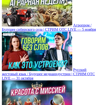
Агропром /
Будущее сибирского села | СТРИМ ОТС LIVE — 5 ноября
Русский
жестовый язык / Будущее медиаиндустрии | СТРИМ ОТС
LIVE — 31 октября