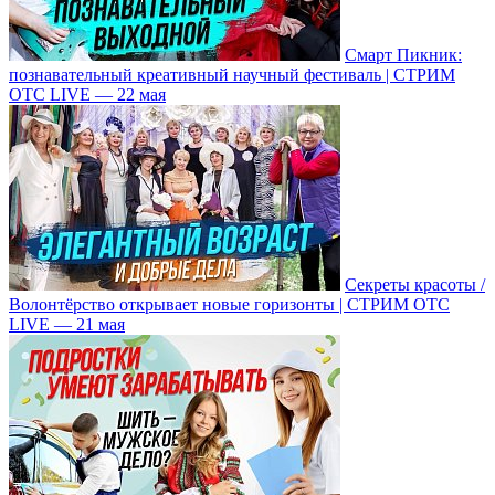
Смарт Пикник:
познавательный креативный научный фестиваль | СТРИМ
ОТС LIVE — 22 мая
Секреты красоты /
Волонтёрство открывает новые горизонты | СТРИМ ОТС
LIVE — 21 мая