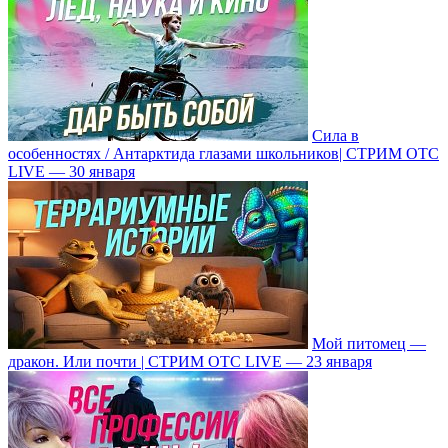
Сила в
особенностях / Антарктида глазами школьников| СТРИМ ОТС
LIVE — 30 января
Мой питомец —
дракон. Или почти | СТРИМ ОТС LIVE — 23 января