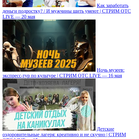
Как заработать
деньги подростку? / И мужчины шить умеют | СТРИМ ОТС
LIVE — 20 мая
Ночь музеев:
экспресс-тур по культуре | СТРИМ ОТС LIVE — 16 мая
Детские
оздоровительные лагеря: креативно и не скучно | СТРИМ