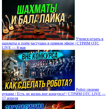
Учимся играть в
шахматы и поём частушки в прямом эфире | СТРИМ ОТС
LIVE — 8 мая
Робот своими
руками / Есть ли жизнь вне конкурса? | СТРИМ ОТС LIVE —
17 апреля