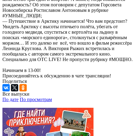
рождаемость? Об этом поговорим с депутатом Горсовета
Новосибирска Ростиславом Антоновым в рубрике
#УМНЫЕ_ЛЮДИ;
— Путешествие в Арктику начинается! Что вам предстоит?
Увидеть Арктику с высоты птичьего полёта, убегать от
голодного медведя, спуститься с вертолёта на льдину в
поисках «морского единорога», столкнуться с разъярённым
моржом… И это далеко не всё, что вошло в фильм режиссёра
Леонида Круглова. А Виктория Рыжих встретилась и
пообщалась с автором самого экстремального кино.
Специально для ОТС LIVE! Не пропусти рубрику #МОЩНО.
Начинаем в 13-00!
Присоединяйтесь к обсуждению в чате трансляции!
Поделиться
Все выпуски
По дате
По просмотрам