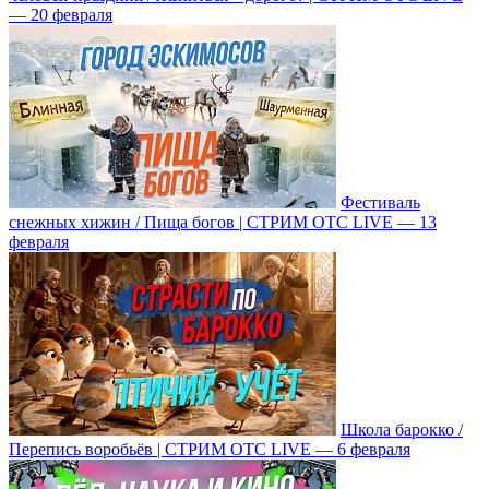
— 20 февраля
Фестиваль
снежных хижин / Пища богов | СТРИМ ОТС LIVE — 13
февраля
Школа барокко /
Перепись воробьёв | СТРИМ ОТС LIVE — 6 февраля