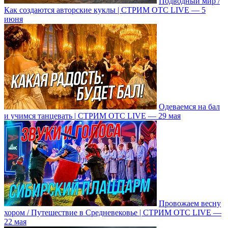
Подводный мир /
Как создаются авторские куклы | СТРИМ ОТС LIVE — 5
июня
Одеваемся на бал
и учимся танцевать | СТРИМ ОТС LIVE — 29 мая
Провожаем весну
хором / Путешествие в Средневековье | СТРИМ ОТС LIVE —
22 мая