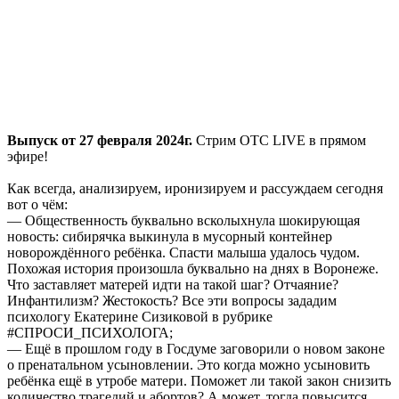
Выпуск от 27 февраля 2024г.
Стрим ОТС LIVE в прямом
эфире!
Как всегда, анализируем, иронизируем и рассуждаем сегодня
вот о чём:
— Общественность буквально всколыхнула шокирующая
новость: сибирячка выкинула в мусорный контейнер
новорождённого ребёнка. Спасти малыша удалось чудом.
Похожая история произошла буквально на днях в Воронеже.
Что заставляет матерей идти на такой шаг? Отчаяние?
Инфантилизм? Жестокость? Все эти вопросы зададим
психологу Екатерине Сизиковой в рубрике
#СПРОСИ_ПСИХОЛОГА;
— Ещё в прошлом году в Госдуме заговорили о новом законе
о пренатальном усыновлении. Это когда можно усыновить
ребёнка ещё в утробе матери. Поможет ли такой закон снизить
количество трагедий и абортов? А может, тогда повысится