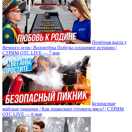
Почётная вахта у
Вечного огня / Волонтёры Победы сохраняют историю |
СТРИМ ОТС LIVE — 7 мая
Безопасные
майские пикники / Как правильно готовить мясо? | СТРИМ
ОТС LIVE — 6 мая