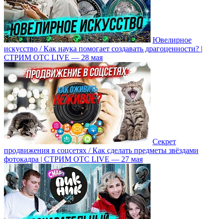
Ювелирное
искусство / Как наука помогает создавать драгоценности? |
СТРИМ ОТС LIVE — 28 мая
Секрет
продвижения в соцсетях / Как сделать предметы звёздами
фотокадра | СТРИМ ОТС LIVE — 27 мая