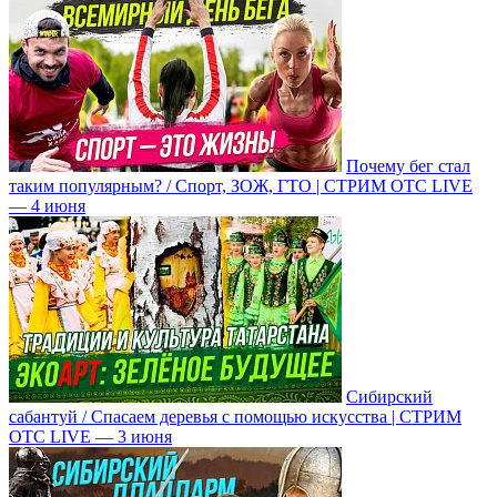
Почему бег стал
таким популярным? / Спорт, ЗОЖ, ГТО | СТРИМ ОТС LIVE
— 4 июня
Сибирский
сабантуй / Спасаем деревья с помощью искусства | СТРИМ
ОТС LIVE — 3 июня