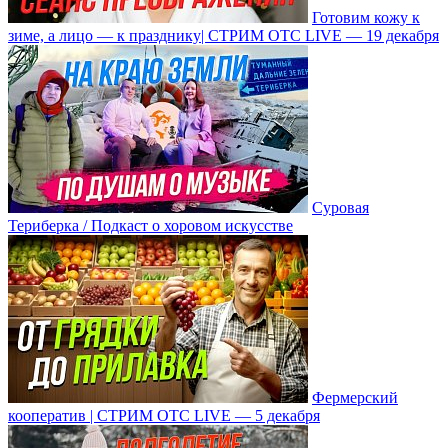
Готовим кожу к
зиме, а лицо — к празднику| СТРИМ ОТС LIVE — 19 декабря
Суровая
Териберка / Подкаст о хоровом искусстве
Фермерский
кооператив | СТРИМ ОТС LIVE — 5 декабря