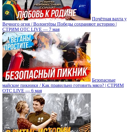
Почётная вахта у
Вечного огня / Волонтёры Победы сохраняют историю |
СТРИМ ОТС LIVE — 7 мая
Безопасные
майские пикники / Как правильно готовить мясо? | СТРИМ
ОТС LIVE — 6 мая