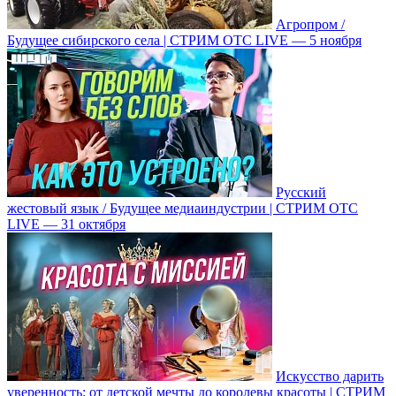
Агропром /
Будущее сибирского села | СТРИМ ОТС LIVE — 5 ноября
Русский
жестовый язык / Будущее медиаиндустрии | СТРИМ ОТС
LIVE — 31 октября
Искусство дарить
уверенность: от детской мечты до королевы красоты | СТРИМ