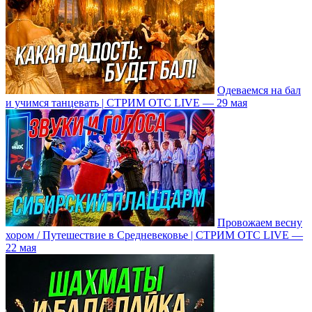
Одеваемся на бал
и учимся танцевать | СТРИМ ОТС LIVE — 29 мая
Провожаем весну
хором / Путешествие в Средневековье | СТРИМ ОТС LIVE —
22 мая