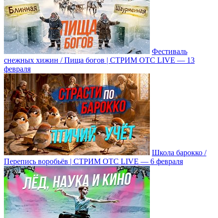
Фестиваль
снежных хижин / Пища богов | СТРИМ ОТС LIVE — 13
февраля
Школа барокко /
Перепись воробьёв | СТРИМ ОТС LIVE — 6 февраля