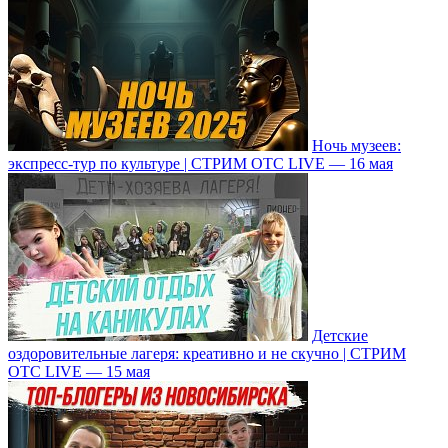
Ночь музеев:
экспресс-тур по культуре | СТРИМ ОТС LIVE — 16 мая
Детские
оздоровительные лагеря: креативно и не скучно | СТРИМ
ОТС LIVE — 15 мая