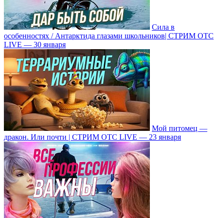
Сила в
особенностях / Антарктида глазами школьников| СТРИМ ОТС
LIVE — 30 января
Мой питомец —
дракон. Или почти | СТРИМ ОТС LIVE — 23 января