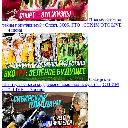
Почему бег стал
таким популярным? / Спорт, ЗОЖ, ГТО | СТРИМ ОТС LIVE
— 4 июня
Сибирский
сабантуй / Спасаем деревья с помощью искусства | СТРИМ
ОТС LIVE — 3 июня