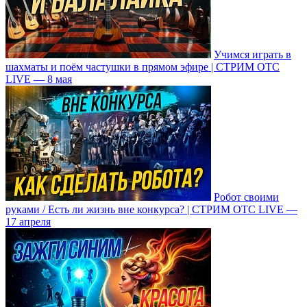
Учимся играть в
шахматы и поём частушки в прямом эфире | СТРИМ ОТС
LIVE — 8 мая
Робот своими
руками / Есть ли жизнь вне конкурса? | СТРИМ ОТС LIVE —
17 апреля