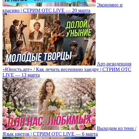
Экономно и
красиво | СТРИМ ОТС LIVE — 20 марта
Арт-резиденция
«Юность.арт» / Как лечить весеннюю хандру | СТРИМ ОТС
LIVE — 13 марта
Выходим из тени /
Язык цветов | СТРИМ ОТС LIVE — 6 марта