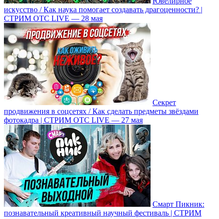
Ювелирное
искусство / Как наука помогает создавать драгоценности? |
СТРИМ ОТС LIVE — 28 мая
Секрет
продвижения в соцсетях / Как сделать предметы звёздами
фотокадра | СТРИМ ОТС LIVE — 27 мая
Смарт Пикник:
познавательный креативный научный фестиваль | СТРИМ