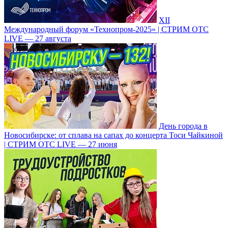
XII
Международный форум «Технопром-2025» | СТРИМ ОТС
LIVE — 27 августа
День города в
Новосибирске: от сплава на сапах до концерта Тоси Чайкиной
| СТРИМ ОТС LIVE — 27 июня