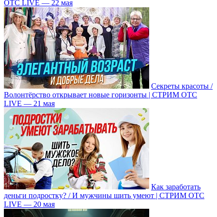
ОТС LIVE — 22 мая
Секреты красоты /
Волонтёрство открывает новые горизонты | СТРИМ ОТС
LIVE — 21 мая
Как заработать
деньги подростку? / И мужчины шить умеют | СТРИМ ОТС
LIVE — 20 мая