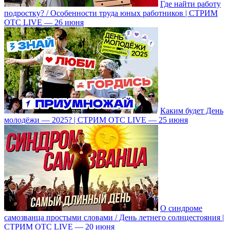
Где найти работу
подростку? / Особенности труда юных работников | СТРИМ
ОТС LIVE — 26 июня
Каким будет День
молодёжи — 2025? | СТРИМ ОТС LIVE — 25 июня
О синдроме
самозванца простыми словами / День летнего солнцестояния |
СТРИМ ОТС LIVE — 20 июня