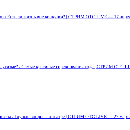
ми / Есть ли жизнь вне конкурса? | СТРИМ ОТС LIVE — 17 апре
б аутизме? / Самые красивые соревнования года | СТРИМ ОТС L
нисты / Глупые вопросы о театре | СТРИМ ОТС LIVE — 27 март