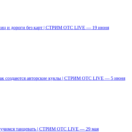
аниц и дороги без карт | СТРИМ ОТС LIVE — 19 июня
ак создаются авторские куклы | СТРИМ ОТС LIVE — 5 июня
и учимся танцевать | СТРИМ ОТС LIVE — 29 мая