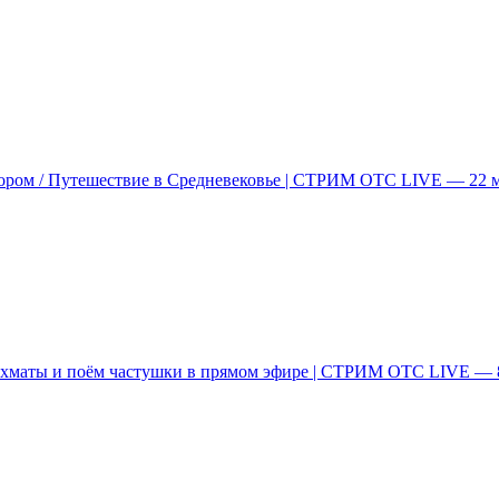
ором / Путешествие в Средневековье | СТРИМ ОТС LIVE — 22 
ахматы и поём частушки в прямом эфире | СТРИМ ОТС LIVE — 