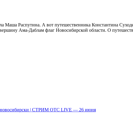
ла Маша Распутина. А вот путешественника Константина Суходее
а вершину Ама-Даблам флаг Новосибирской области. О путешес
о-новосибирски | СТРИМ ОТС LIVE — 26 июня