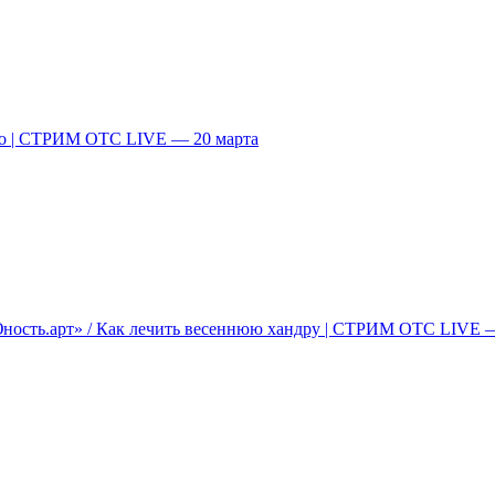
во | СТРИМ ОТС LIVE — 20 марта
ность.арт» / Как лечить весеннюю хандру | СТРИМ ОТС LIVE —