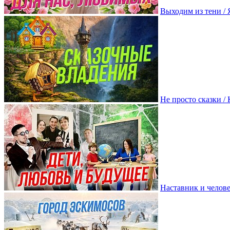
Выходим из тени /
Не просто сказки 
Наставник и челов