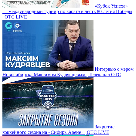
«Кубок Успеха»
— международный турнир по каратэ в честь 80-летия Победы
| ОТС LIVE
Интервью с мэром
Новосибирска Максимом Кудрявцевым | Телеканал ОТС
Закрытие
хоккейного сезона на «Сибирь-Арене» | ОТС LIVE