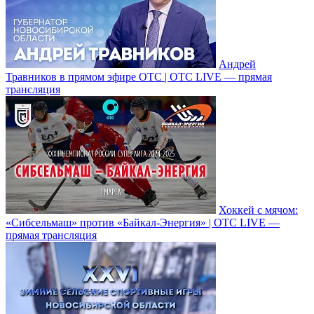
Андрей
Травников в прямом эфире ОТС | ОТС LIVE — прямая
трансляция
Хоккей с мячом:
«Сибсельмаш» против «Байкал-Энергия» | ОТС LIVE —
прямая трансляция