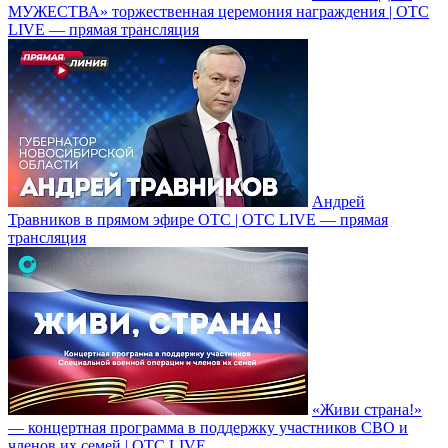
МУЖЕСТВА» торжественная церемония награждения | ОТС
LIVE — прямая трансляция
Андрей
Травников в прямом эфире ОТС | ОТС LIVE — прямая
трансляция
«Живи страна!»
— концертная программа в поддержку участников СВО и
членов их семей | ОТС LIVE