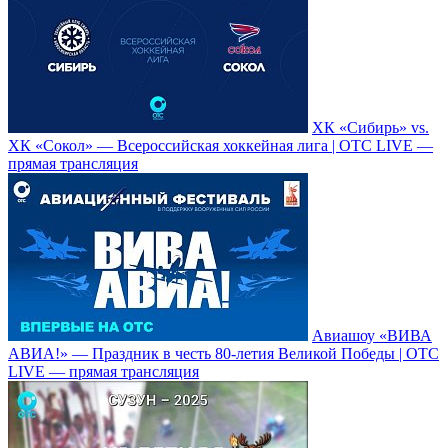
ХК «Сибирь» vs.
ХК «Сокол» — Всероссийская хоккейная лига | ОТС LIVE —
прямая трансляция
Авиашоу «ВИВА
АВИА!» — Праздник в честь 80-летия Великой Победы | ОТС
LIVE — прямая трансляция