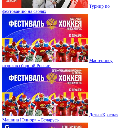
Турнир по
фехтованию на саблях
Мастер-шоу
игроков сборной России
Дети «Красная
Машина Юниор» – Беларусь